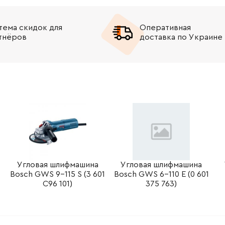
-
+
В корзину
рн
тема скидок для
Оперативная
тнёров
доставка по Украине
-
+
В корзину
рн
-
+
В корзину
н
-
+
В корзину
н
-
+
В корзину
рн
-
+
В корзину
рн
-
+
В корзину
н
Угловая шлифмашина
Угловая шлифмашина
Bosch GWS 9-115 S (3 601
Bosch GWS 6-110 E (0 601
C96 101)
375 763)
-
+
В корзину
рн
-
+
В корзину
рн