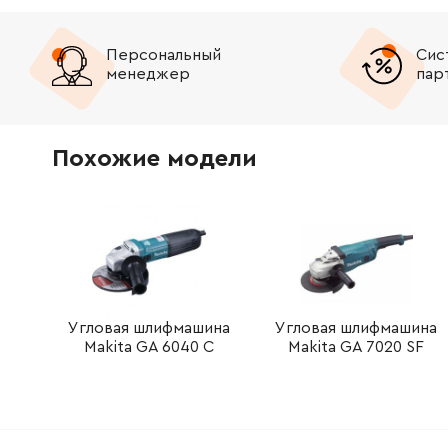
341031160
Clamping flange
100.14 Г
Персональный
Сис
менеджер
пар
316045000
Wheel guard compl.,D 230
515.80 Г
341702050
Screw
34.21 Гр
Похожие модели
343376430
Cover
39.31 Гр
316047480
Carbon brush set
267.38 Г
343000770
Brush guide
134.35 Г
141116020
Self-tap fill h screw
39.31 Гр
Угловая шлифмашина
Угловая шлифмашина
Makita GA 6040 C
Makita GA 7020 SF
343398260
Handle (upper+under part)
267.38 Г
343398260
Handle (upper+under part)
267.38 Г