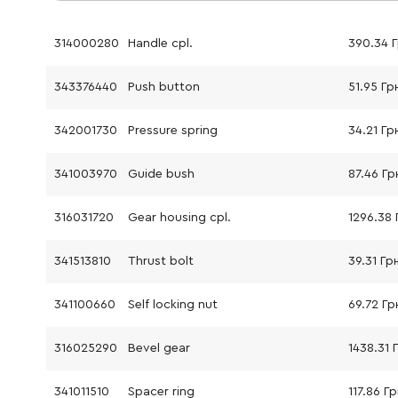
314000280
Handle cpl.
390.34 
343376440
Push button
51.95 Гр
342001730
Pressure spring
34.21 Гр
341003970
Guide bush
87.46 Гр
316031720
Gear housing cpl.
1296.38 
341513810
Thrust bolt
39.31 Гр
341100660
Self locking nut
69.72 Гр
316025290
Bevel gear
1438.31 
341011510
Spacer ring
117.86 Гр