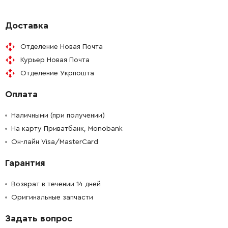
-
+
224554-5
0.00 Грн
Доставка
Отделение Новая Почта
-
+
140434-6
434.00 Грн
Курьер Новая Почта
Отделение Укрпошта
-
+
418397-7
39.00 Грн
Оплата
-
+
651424-9
127.00 Грн
Наличными (при получении)
-
+
На карту Приватбанк, Monobank
451916-6
84.00 Грн
Он-лайн Visa/MasterCard
-
+
643987-9
19.00 Грн
Гарантия
-
+
191940-4
131.00 Грн
Возврат в течении 14 дней
Оригинальные запчасти
-
+
654588-8
15.00 Грн
Задать вопрос