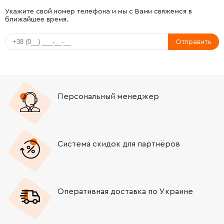
-
+
687124-5
9.00 Грн
Укажите свой номер телефона и мы с Вами свяжемся в
ближайшее время.
-
+
645190-8
22.00 Грн
Отправить
-
+
665383-1
353.00 Грн
-
+
418015-7
9.00 Грн
Персональный менеджер
-
+
418016-5
9.00 Грн
-
+
418017-3
19.00 Грн
Система скидок для партнёров
-
+
233360-7
9.00 Грн
Оперативная доставка по Украине
-
+
681636-0
41.00 Грн