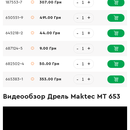
-
+
187553-7
307.00 Грн
-
+
650551-9
491.00 Грн
-
+
645218-2
44.00 Грн
-
+
687124-5
9.00 Грн
-
+
682502-4
50.00 Грн
-
+
665383-1
353.00 Грн
Видеообзор Дрель Maktec MT 653