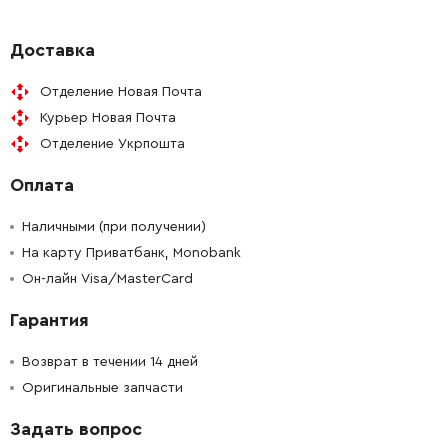
-
+
188895-2
367.00 Грн
Доставка
Отделение Новая Почта
-
+
266374-1
9.00 Грн
Курьер Новая Почта
Отделение Укрпошта
-
+
256491-5
39.00 Грн
Оплата
-
+
263002-9
9.00 Грн
Наличными (при получении)
-
+
На карту Приватбанк, Monobank
210067-2
57.00 Грн
Он-лайн Visa/MasterCard
-
+
227491-2
613.00 Грн
Гарантия
-
+
265120-9
9.00 Грн
Возврат в течении 14 дней
Оригинальные запчасти
-
+
285724-1
39.00 Грн
Задать вопрос