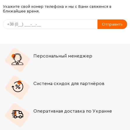
-
+
211285-5
131.00 Грн
Укажите свой номер телефона и мы с Вами свяжемся в
ближайшее время.
-
+
318617-8
368.00 Грн
Отправить
-
+
265541-5
12.00 Грн
-
+
158209-9
265.00 Грн
Персональный менеджер
-
+
122892-8
682.00 Грн
-
+
224415-9
0.00 Грн
Система скидок для партнёров
-
+
224543-0
0.00 Грн
Оперативная доставка по Украине
-
+
233946-7
9.00 Грн