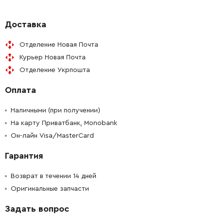
-
+
183C31-3
701.00 Грн
Доставка
Отделение Новая Почта
-
+
253874-0
9.00 Грн
Курьер Новая Почта
Отделение Укрпошта
-
+
922112-8
9.00 Грн
Оплата
-
+
265035-0
19.00 Грн
Наличными (при получении)
На карту Приватбанк, Monobank
Он-лайн Visa/MasterCard
Гарантия
Возврат в течении 14 дней
Оригинальные запчасти
Задать вопрос