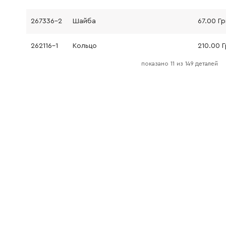
267336-2
Шайба
67.00 Гр
262116-1
Кольцо
210.00 
показано
11
из
149 деталей
421911-0
Уплотнительная шайба
62.00 Г
154621-1
Передний корпус
922353-6
Винт с внутренним шестигранником
19.00 Гр
154624-5
Крышка
300.00 
345579-7
Направляющая пружина
41.00 Гр
233431-0
Нажимная пружина
25.00 Г
345579-7
Направляющая пружина
41.00 Гр