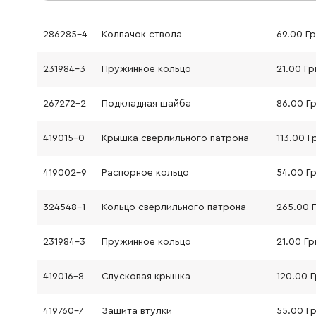
286285-4
Колпачок ствола
69.00 Г
231984-3
Пружинное кольцо
21.00 Гр
267272-2
Подкладная шайба
86.00 Г
419015-0
Крышка сверлильного патрона
113.00 Г
419002-9
Распорное кольцо
54.00 Г
324548-1
Кольцо сверлильного патрона
265.00 
231984-3
Пружинное кольцо
21.00 Гр
419016-8
Спусковая крышка
120.00 
419760-7
Защита втулки
55.00 Г