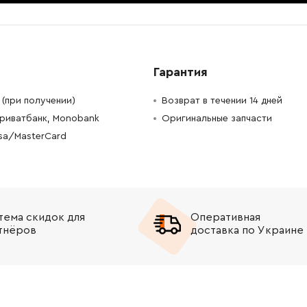
-
+
В корзину
Грн
-
+
В корзину
рн
Гарантия
-
+
В корзину
рн
(при получении)
Возврат в течении 14 дней
Приватбанк, Monobank
Оригинальные запчасти
-
+
В корзину
рн
isa/MasterCard
-
+
В корзину
рн
-
+
В корзину
рн
тема скидок для
Оперативная
-
+
В корзину
рн
тнёров
доставка по Украине
-
+
В корзину
 Грн
-
+
В корзину
рн