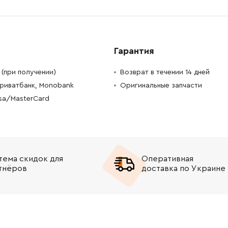
-
+
В корзину
1054.00 Грн
-
+
В корзину
н
Гарантия
-
+
В корзину
рн
(при получении)
Возврат в течении 14 дней
Приватбанк, Monobank
Оригинальные запчасти
-
+
В корзину
рн
isa/MasterCard
-
+
В корзину
рн
-
+
В корзину
н
тема скидок для
Оперативная
-
+
В корзину
Грн
тнёров
доставка по Украине
-
+
В корзину
н
-
+
В корзину
рн