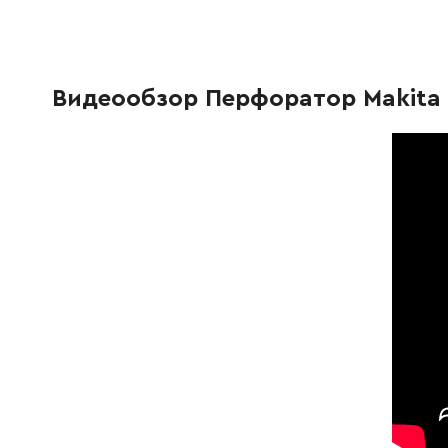
424062-8
Гумове кільце 13
236.00 
324838-2
Захисна пластина
112.00 Г
Видеообзор Перфоратор Makita 
331794-9
Циліндр 25 HR3200C/10C/10FCT
450243-8
Втулка
67.00 Гр
331805-0
Кільце 29
349.00 
267360-5
Шайба 40
55.00 Г
234052-1
Натискна пружина 42 Серія HR3200C
76.00 Гр
450236-5
Регулювальна втулка, серія HR4011С
62.00 Г
234050-5
Натискна пружина 34
44.00 Г