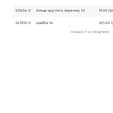
213656-2
Кільце круглого перетину 53
19.00 Гр
267810-0
Шайба 34
201.00 
показано
11
из
138 деталей
262138-1
Кільце уретанове 35
53.00 Г
267810-0
Шайба 34
201.00 
324840-5
Тримач інструмента
1175.00 
324849-7
Бойок
295.00 
213228-3
Кільце круглого перетину 15
19.00 Гр
213228-3
Кільце круглого перетину 15
19.00 Гр
213321-3
Спеціальне кільце
219.00 Г