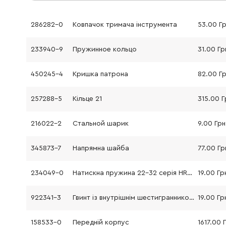
286282-0
Ковпачок тримача інструмента
53.00 Г
233940-9
Пружинное кольцо
31.00 Гр
450245-4
Кришка патрона
82.00 Г
257288-5
Кільце 21
315.00 Г
216022-2
Стальной шарик
9.00 Грн
345873-7
Напрямна шайба
77.00 Гр
234049-0
Натискна пружина 22-32 серія HR3200C
19.00 Гр
922341-3
Гвинт із внутрішнім шестигранником під ключ торцев
19.00 Гр
158533-0
Передній корпус
1617.00 