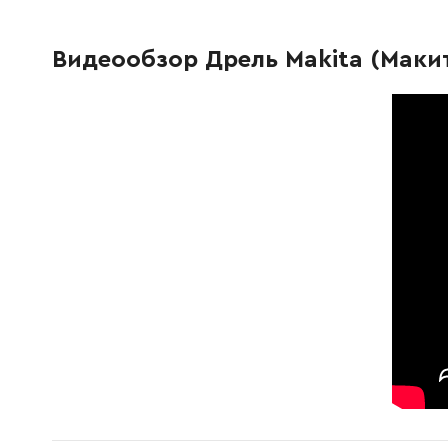
227119-2
Зубчасте колесо 29-37, нова модель
530.00 
Видеообзор Дрель Makita (Макит
216001-0
Стальной шарик
9.00 Грн
256251-5
Штифт 4
46.00 Г
421810-6
Ущільнювальне кільце
25.00 Г
153620-0
Кришка корпусу редуктора нова модель
603.00 
418083-0
Важіль перемикача A нова модель
21.00 Гр
417802-1
Корпус важеля
25.00 Г
263002-9
Гумовий штифт 4
9.00 Грн
256251-5
Штифт 4
46.00 Г