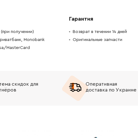
-
+
В корзину
н
Гарантия
-
+
В корзину
н
(при получении)
Возврат в течении 14 дней
-
+
В корзину
рн
Приватбанк, Monobank
Оригинальные запчасти
isa/MasterCard
-
+
В корзину
н
-
+
В корзину
тема скидок для
Оперативная
-
+
В корзину
рн
тнёров
доставка по Украине
-
+
В корзину
рн
-
+
В корзину
н
-
+
В корзину
Грн