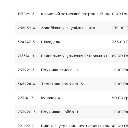
193822-6
Ключовий затискний патрон 1-13 мм
0.00 Гр
285839-4
Запобіжне кільцепідшипника
102.00 
324247-5
Шпиндель
333.00 
213314-0
Радиальне ущільнення 19 (сальник)
82.00 Г
233921-3
Пружина стиснення
19.00 Гр
345224-4
Тарілкова пружина 15
19.00 Гр
223141-7
Кулачок А
90.00 Г
233920-5
Пружинна шайба 11
19.00 Гр
921923-8
Винт с внутренним шестигранником
48.00 Г