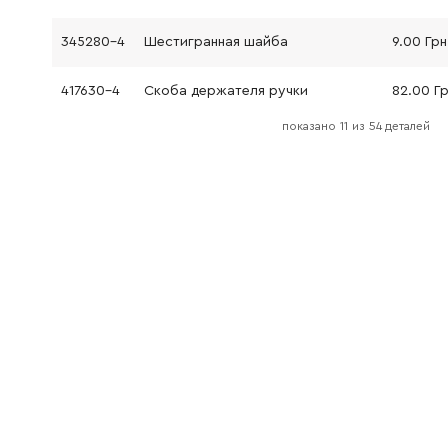
345280-4
Шестигранная шайба
9.00 Грн
417630-4
Скоба держателя ручки
82.00 Г
показано
11
из
54 деталей
135302-6
Бічна ручка для HR2021/HR2022/HR2432/HR2441/HR2445/HR2451/HR2452/HR2453/HR2454/HR2455
0.00 Гр
153621-8
Корпус редуктора
1031.00 
213122-9
Кільце круглого перетину 12
9.00 Грн
417805-5
Важіль перемикача B
53.00 Г
211012-0
Шарикоподшипник
114.00 Г
153622-6
Редуктор в зборі
1198.00 
211012-0
Шарикоподшипник
114.00 Г