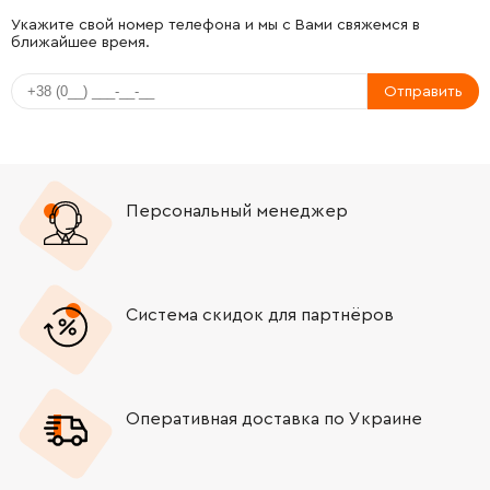
-
+
266325-4
9.00 Грн
Укажите свой номер телефона и мы с Вами свяжемся в
ближайшее время.
-
+
643839-4
66.00 Грн
Отправить
-
+
194722-3
96.00 Грн
-
+
687681-3
9.00 Грн
Персональный менеджер
-
+
638739-1
124.00 Грн
-
+
682559-5
41.00 Грн
Система скидок для партнёров
-
+
665394-6
442.00 Грн
Оперативная доставка по Украине
-
+
419566-3
9.00 Грн
-
+
451128-1
301.00 Грн