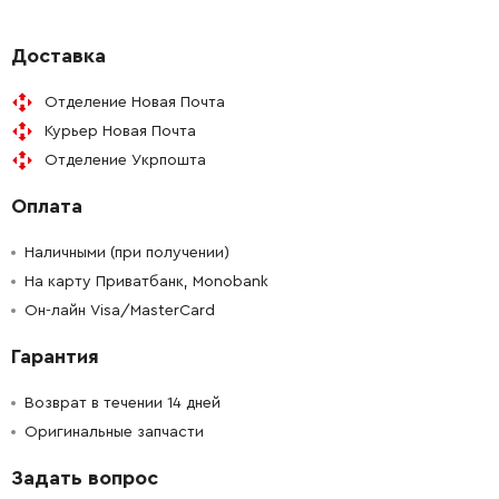
-
+
318336-6
149.00 Грн
Доставка
Отделение Новая Почта
-
+
265099-4
9.00 Грн
Курьер Новая Почта
Отделение Укрпошта
-
+
345464-4
19.00 Грн
Оплата
-
+
324954-0
196.00 Грн
Наличными (при получении)
-
+
На карту Приватбанк, Monobank
265180-1
12.00 Грн
Он-лайн Visa/MasterCard
-
+
123098-1
343.00 Грн
Гарантия
-
+
224415-9
0.00 Грн
Возврат в течении 14 дней
Оригинальные запчасти
-
+
224554-5
0.00 Грн
Задать вопрос