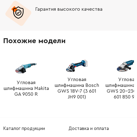
Гарантия высокого качества
-
+
643839-4
66.00 Грн
-
+
233121-5
9.00 Грн
Похожие модели
-
+
450797-5
19.00 Грн
-
+
450794-1
82.00 Грн
-
+
Угловая
Угловая
266492-5
9.00 Грн
Угловая
шлифмашина Bosch
шлифмашина 
шлифмашина Makita
GWS 18V-7 (3 601
GWS 20-230 
GA 9050 R
-
+
891976-0
0.00 Грн
Нет в наличии
JH9 001)
601 850 90
Каталог продукции
Доставка и оплата