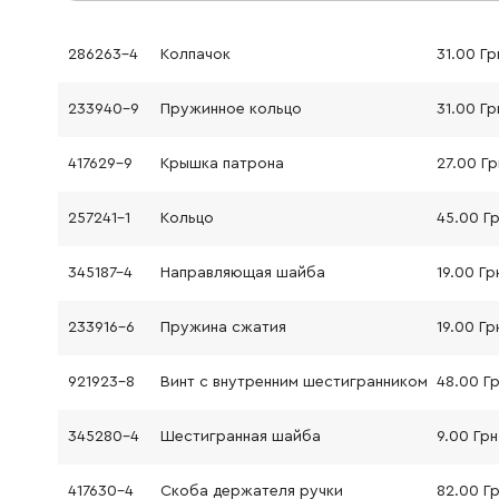
286263-4
Колпачок
31.00 Гр
233940-9
Пружинное кольцо
31.00 Гр
417629-9
Крышка патрона
27.00 Гр
257241-1
Кольцо
45.00 Г
345187-4
Направляющая шайба
19.00 Гр
233916-6
Пружина сжатия
19.00 Гр
921923-8
Винт с внутренним шестигранником
48.00 Г
345280-4
Шестигранная шайба
9.00 Грн
417630-4
Скоба держателя ручки
82.00 Г