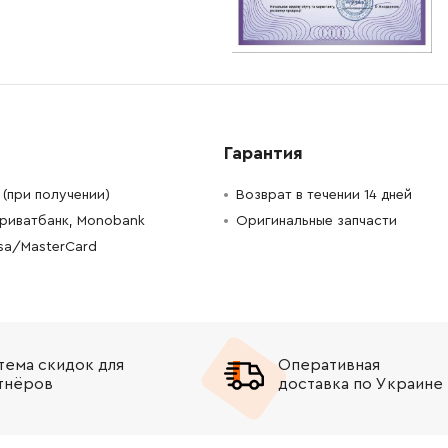
-
+
В корзину
н
-
+
В корзину
н
-
+
В корзину
н
Гарантия
-
+
В корзину
(при получении)
Возврат в течении 14 дней
Приватбанк, Monobank
Оригинальные запчасти
-
+
В корзину
isa/MasterCard
-
+
В корзину
рн
-
+
В корзину
н
тема скидок для
Оперативная
-
+
В корзину
рн
тнёров
доставка по Украине
-
+
В корзину