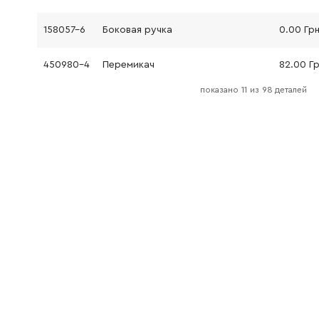
158057-6
Боковая ручка
0.00 Гр
450980-4
Перемикач
82.00 Г
показано
11
из
98 деталей
233279-0
Пружина стиснення 4
19.00 Гр
453706-3
Фіксатор HR261D
22.00 Г
213278-8
Кольцо круглого сечения
19.00 Гр
158945-7
Щит підшипника біля корпусу передачі
379.00 
266560-4
шуруп
9.00 Грн
153290-5
Игольчатый роликоподшипник
198.00 Г
961017-7
Предохранительное кольцо
9.00 Грн