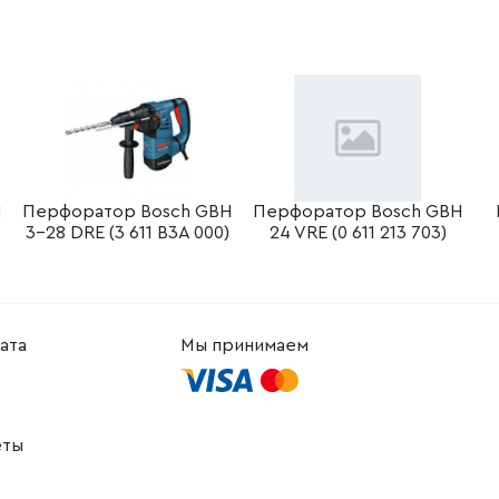
-
+
В корзину
 Грн
-
+
В корзину
н
-
+
В корзину
рн
-
+
В корзину
рн
H
Перфоратор Bosch GBH
Перфоратор Bosch GBH
3-28 DRE (3 611 B3A 000)
24 VRE (0 611 213 703)
-
+
В корзину
рн
-
+
В корзину
н
ата
Мы принимаем
-
+
В корзину
Грн
-
+
В корзину
н
еты
-
+
В корзину
н