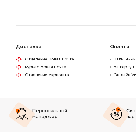
417796-0
Направляющий башмак
27.00 Гр
233344-5
Пружина сжатия
19.00 Гр
163430-7
Фиксатор
57.00 Гр
Доставка
Оплата
266374-1
Саморезной винт
9.00 Грн
Отделение Новая Почта
Наличными 
Курьер Новая Почта
На карту 
233929-7
Пружинное кольцо
9.00 Грн
Отделение Укрпошта
Он-лайн V
267460-1
Шайба
52.00 Г
233401-9
Нажимная пружина
31.00 Гр
Персональный
Сис
227109-5
Зубчатое колесо
241.00 Г
менеджер
пар
216022-2
Стальной шарик
9.00 Грн