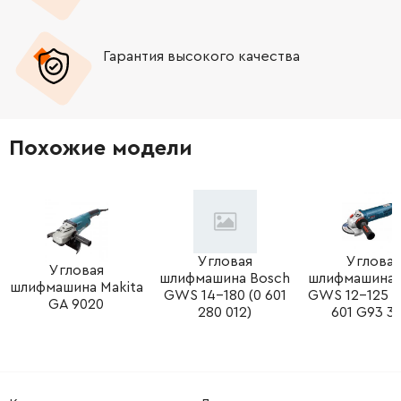
-
+
417186-7
52.00 Грн
Гарантия высокого качества
-
+
233071-4
19.00 Грн
-
+
643760-7
67.00 Грн
Похожие модели
-
+
453276-2
464.00 Грн
-
+
417813-6
21.00 Грн
-
+
191978-9
338.00 Грн
Угловая
Угловая
Угловая
шлифмашина Bosch
шлифмашина 
шлифмашина Makita
GWS 14-180 (0 601
GWS 12-125 C
-
+
643760-7
67.00 Грн
GA 9020
280 012)
601 G93 3
-
+
266256-7
12.00 Грн
-
+
224554-5
0.00 Грн