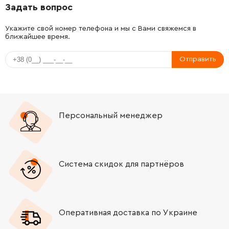
Задать вопрос
-
+
638635-3
338.00 Грн
Укажите свой номер телефона и мы с Вами свяжемся в
ближайшее время.
-
+
665394-6
442.00 Грн
Отправить
-
+
682559-5
41.00 Грн
-
+
651418-4
120.00 Грн
Персональный менеджер
-
+
687113-0
41.00 Грн
-
+
417185-9
247.00 Грн
Система скидок для партнёров
-
+
265995-6
9.00 Грн
-
+
631849-3
2366.00 Грн
Оперативная доставка по Украине