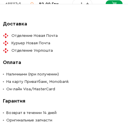
-
+
688117-5
82.00 Грн
-
+
259039-2
9.00 Грн
Доставка
-
+
413076-2
52.00 Грн
Отделение Новая Почта
Курьер Новая Почта
-
+
266258-3
22.00 Грн
Отделение Укрпошта
Оплата
-
+
344871-8
19.00 Грн
Наличными (при получении)
-
+
417237-6
27.00 Грн
На карту Приватбанк, Monobank
Он-лайн Visa/MasterCard
-
+
626503-2
1753.00 Грн
Гарантия
-
+
265995-6
9.00 Грн
Возврат в течении 14 дней
Оригинальные запчасти
-
+
687124-5
9.00 Грн