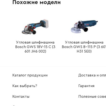
Похожие модели
638635-3
Вимикач
338.00 
665394-6
Кабель питания
442.00 
682559-5
Защита кабеля резиновая 8
41.00 Гр
651418-4
Вимикач ST115A-40
120.00 
Угловая шлифмашина
Угловая шлифмашина
Bosch GWS 18V-15 C (3
Bosch GWS 8-115 P (3 60
601 JH6 002)
H31 5E0)
687113-0
Захисний кожух
41.00 Гр
417185-9
Кришка корпусу двигуна
247.00 
Каталог продукции
Доставка и опл
265995-6
Саморезной винт
9.00 Грн
Как выбрать?
Гарантия
631847-7
Контролер
2186.00
Контакты
Полезные сов
417186-7
Важіль перемикача
52.00 Г