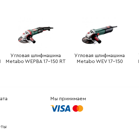
-
+
В корзину
Грн
-
+
В корзину
Грн
-
+
В корзину
н
-
+
В корзину
Грн
Угловая шлифмашина
Угловая шлифмашина
1
Metabo WEPBA 17-150 RT
Metabo WEV 17-150
-
+
В корзину
н
-
+
В корзину
Грн
ата
Мы принимаем
-
+
В корзину
-
+
В корзину
 Грн
еты
-
+
В корзину
рн