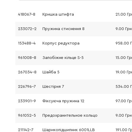
418067-8
Кришка штифта
21.00 Гр
233072-2
Пружина стиснення 8
9.00 Грн
153488-4
Корпус редуктора
958.00 
961008-8
Запобіжне кільце S-5
15.00 Гр
267034-8
Шайба 5
19.00 Гр
226796-7
Шестірня 7
534.00 
233901-9
Фіксуюча пружина 12
97.00 Гр
961052-5
Предохранительное кольцо
9.00 Грн
211142-7
Шарикопідшипник 6001LLB
191.00 Г