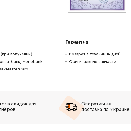
-
+
В корзину
рн
-
+
В корзину
-
+
В корзину
рн
Гарантия
-
+
В корзину
рн
(при получении)
Возврат в течении 14 дней
Приватбанк, Monobank
Оригинальные запчасти
-
+
В корзину
н
isa/MasterCard
-
+
В корзину
н
-
+
В корзину
Грн
тема скидок для
Оперативная
тнёров
доставка по Украине
-
+
В корзину
-
+
В корзину