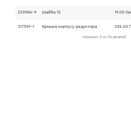
253084-9
Шайба 12
19.00 Гр
317359-1
Кришка корпусу редуктора
236.00 
показано
11
из
55 деталей
240033-5
Вентилятор 57
230.00 
515238-9
Якір у зборі 220-240V нова модель
681656-4
Ізоляційна прокладка
19.00 Гр
253823-7
Шайба 7
19.00 Гр
210027-4
Шарикопідшипник 627DDW
104.00 
421738-8
Лабіринтне гумове кільце 22
91.00 Гр
267756-0
Затисна шайба 6
9.00 Грн