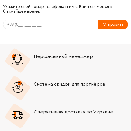
-
+
911106-8
9.00 Грн
Укажите свой номер телефона и мы с Вами свяжемся в
ближайшее время.
-
+
651564-3
1408.00 Грн
Отправить
-
+
645206-9
159.00 Грн
-
+
911133-5
9.00 Грн
Персональный менеджер
-
+
687031-2
12.00 Грн
-
+
682540-6
31.00 Грн
Система скидок для партнёров
-
+
643600-9
41.00 Грн
Оперативная доставка по Украине
-
+
181030-1
96.00 Грн
-
+
159414-1
3603.00 Грн