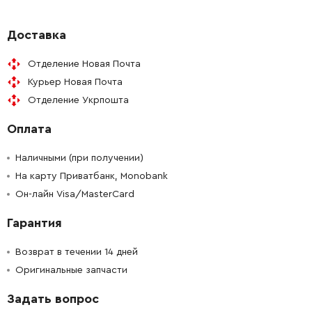
-
+
413008-9
132.00 Грн
Доставка
Отделение Новая Почта
-
+
527419-3
3759.00 Грн
Курьер Новая Почта
Отделение Укрпошта
-
+
253929-1
19.00 Грн
Оплата
-
+
262001-8
52.00 Грн
Наличными (при получении)
-
+
На карту Приватбанк, Monobank
922262-9
19.00 Грн
Он-лайн Visa/MasterCard
-
+
253774-4
86.00 Грн
Гарантия
-
+
911173-3
19.00 Грн
Возврат в течении 14 дней
Оригинальные запчасти
-
+
414959-9
283.00 Грн
Задать вопрос