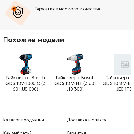
Гарантия высокого качества
-
+
262010-7
41.00 Грн
-
+
284065-2
441.00 Грн
Похожие модели
-
+
922221-3
19.00 Грн
-
+
665865-3
523.00 Грн
Гайковерт Bosch
Гайковерт Bosch
Гайковерт B
GDS 18V-1000 C (3
GDS 18 V-HT (3 601
GDS 10,8 V-EV 
601 JJ8 000)
J10 300)
JE0 1F0)
Каталог продукции
Доставка и оплата
Как выбрать?
Гарантия