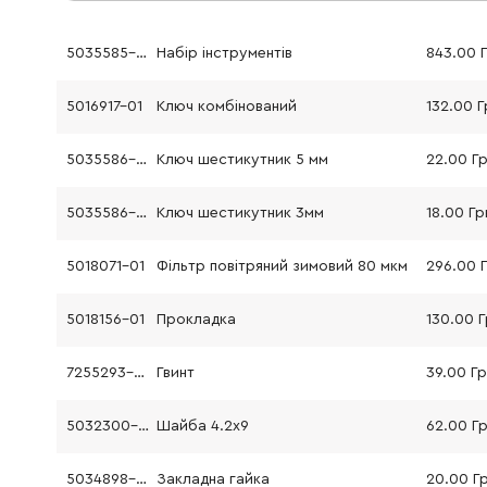
5035585-01
Набір інструментів
843.00 
5016917-01
Ключ комбінований
132.00 Г
5035586-02
Ключ шестикутник 5 мм
22.00 Г
5035586-01
Ключ шестикутник 3мм
18.00 Гр
5018071-01
Фільтр повітряний зимовий 80 мкм
296.00 
5018156-01
Прокладка
130.00 
7255293-56
Гвинт
39.00 Г
5032300-01
Шайба 4.2х9
62.00 Г
5034898-01
Закладна гайка
20.00 Г