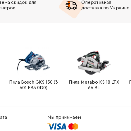
тема скидок для
Оперативная
тнёров
доставка по Украине
-
+
В корзину
Грн
-
+
В корзину
2608.00 Грн
-
+
В корзину
рн
-
+
В корзину
рн
-
+
В корзину
рн
-
+
В корзину
Грн
Пила Bosch GKS 150 (3
Пила Metabo KS 18 LTX
601 FB3 0D0)
66 BL
-
+
В корзину
Грн
-
+
В корзину
рн
ата
Мы принимаем
-
+
В корзину
Грн