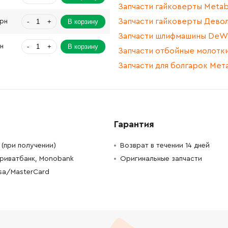
Запчасти гайковерты Meta
Запчасти гайковерты Дево
-
+
В корзину
Грн
Запчасти шлифмашины DeWa
-
+
В корзину
рн
Запчасти отбойные молотк
Запчасти для болгарок Мет
-
+
В корзину
н
-
+
В корзину
рн
-
+
В корзину
2608.00 Грн
Гарантия
(при получении)
Возврат в течении 14 дней
-
+
В корзину
Грн
Приватбанк, Monobank
Оригинальные запчасти
-
+
В корзину
рн
isa/MasterCard
-
+
В корзину
рн
-
+
В корзину
рн