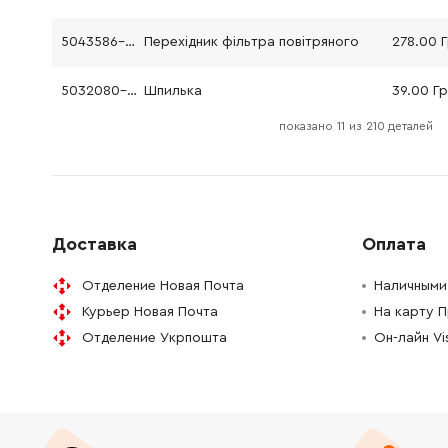
5043586-10
Перехідник фільтра повітряного
278.00 
5032080-06
Шпилька
39.00 Г
показано
11
из
210 деталей
5032021-82
Гвинт
97.00 Гр
5034451-01
Обмежувальний ковпачок
152.00 Г
5743316-01
Карбюратор Walbro WJ 125
Доставка
Оплата
Отделение Новая Почта
Наличными 
5012964-02
Прокладка
102.00 
Курьер Новая Почта
На карту 
5015338-03
Адаптер карбюратора
315.00 Г
Отделение Укрпошта
Он-лайн V
5012510-02
Прокладка
115.00 Г
5036103-01
Ущільнювач
214.00 Г