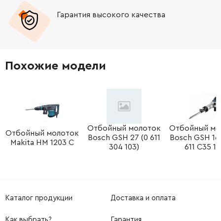
Гарантия высокого качества
-
+
579782-00
1558.32 Грн
-
+
579783-00
1754.40 Грн
Похожие модели
-
+
579772-00
6821.04 Грн
-
+
579839-00
2293.08 Грн
-
+
Отбойный молоток
Отбойный мо
576451-00
64.02 Грн
Отбойный молоток
Bosch GSH 27 (0 611
Bosch GSH 16
Makita HM 1203 C
304 103)
611 C35 1F
-
+
487208-00
128.04 Грн
-
+
581656-00
29.10 Грн
Каталог продукции
Доставка и оплата
-
+
487213-00
116.40 Грн
Как выбрать?
Гарантия