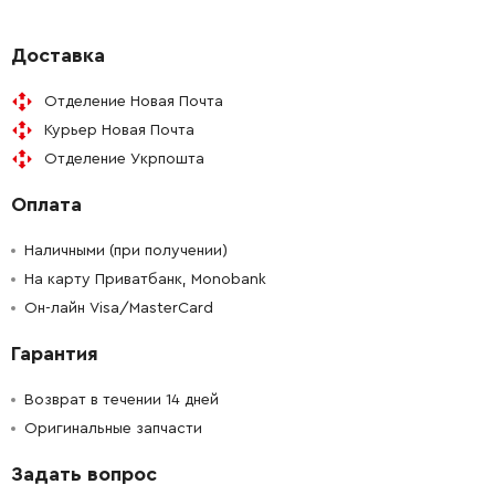
-
+
1005645-00
203.70 Грн
Доставка
Отделение Новая Почта
-
+
1005641-00
471.42 Грн
Курьер Новая Почта
Отделение Укрпошта
-
+
821070
29.10 Грн
Оплата
-
+
330065-08
29.10 Грн
Наличными (при получении)
-
+
На карту Приватбанк, Monobank
1005942-00
29.10 Грн
Он-лайн Visa/MasterCard
-
+
1005942-00
29.10 Грн
Гарантия
-
+
323091-01
46.56 Грн
Возврат в течении 14 дней
Оригинальные запчасти
-
+
582319-22
896.28 Грн
Задать вопрос