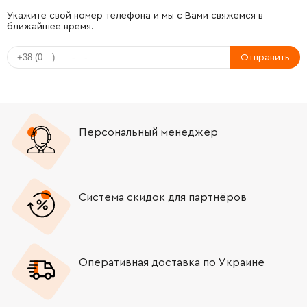
-
+
1005642-00
343.38 Грн
Укажите свой номер телефона и мы с Вами свяжемся в
ближайшее время.
-
+
N345479
552.90 Грн
Отправить
-
+
487224-00
186.24 Грн
-
+
330065-08
29.10 Грн
Персональный менеджер
-
+
330065-08
29.10 Грн
-
+
324821-04
58.20 Грн
Система скидок для партнёров
-
+
487209-01
186.24 Грн
Оперативная доставка по Украине
-
+
324821-03
29.10 Грн
-
+
N542565
384.12 Грн