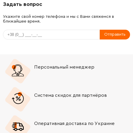
Задать вопрос
-
+
1619P08783
45.70 Грн
Укажите свой номер телефона и мы с Вами свяжемся в
ближайшее время.
-
+
1619P08783
45.70 Грн
Отправить
-
+
1610290064
45.70 Грн
-
+
1613300008
72.58 Грн
Персональный менеджер
-
+
1613435009
45.70 Грн
-
+
1619P08784
292.32 Грн
Система скидок для партнёров
-
+
1619P08785
45.70 Грн
-
+
1610290066
358.06 Грн
Оперативная доставка по Украине