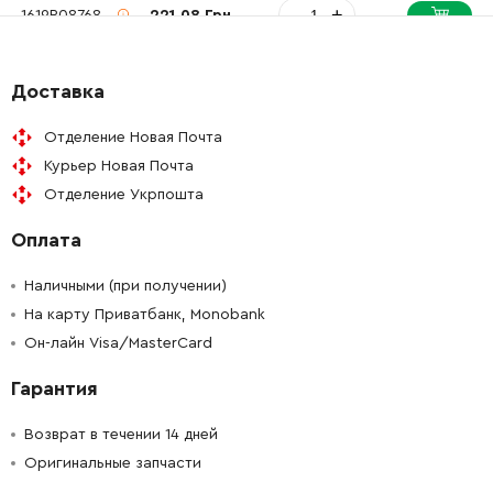
-
+
1619P08768
221.08 Грн
-
+
1619P08772
189.50 Грн
Доставка
-
+
1610099004
84.68 Грн
Отделение Новая Почта
Курьер Новая Почта
-
+
1619P13629
1518.04 Грн
Отделение Укрпошта
Оплата
-
+
1619P08778
372.28 Грн
Наличными (при получении)
-
+
1619P08780
165.98 Грн
На карту Приватбанк, Monobank
Он-лайн Visa/MasterCard
-
+
160202507H
330.62 Грн
Гарантия
-
+
1613490002
121.64 Грн
Возврат в течении 14 дней
Оригинальные запчасти
-
+
1611316019
121.64 Грн