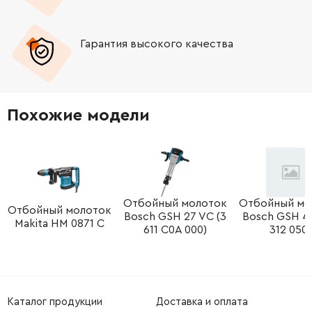
-
+
1619P08752
45.70 Грн
Гарантия высокого качества
-
+
2916660019
121.64 Грн
-
+
1619P08787
45.70 Грн
Похожие модели
-
+
1619P08788
45.70 Грн
-
+
1619P08789
45.70 Грн
-
+
1610290065
252.68 Грн
Отбойный молоток
Отбойный мо
Отбойный молоток
Bosch GSH 27 VC (3
Bosch GSH 4 (
Makita HM 0871 C
611 C0A 000)
312 050)
-
+
1619P08791
45.70 Грн
-
+
1619P08792
26.88 Грн
Каталог продукции
Доставка и оплата
-
+
1613435014
61.16 Грн