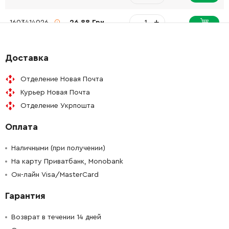
-
+
1603414026
26.88 Грн
-
+
1600A00R9L
45.70 Грн
Доставка
-
+
1600A00P2N
61.16 Грн
Отделение Новая Почта
Курьер Новая Почта
-
+
1607503438
455.62 Грн
Отделение Укрпошта
Оплата
-
+
1600A00M53
26.88 Грн
Наличными (при получении)
-
+
16055002BV
61.16 Грн
На карту Приватбанк, Monobank
Он-лайн Visa/MasterCard
-
+
1600A00P1B
26.88 Грн
Гарантия
-
+
160111C2A1
72.58 Грн
Возврат в течении 14 дней