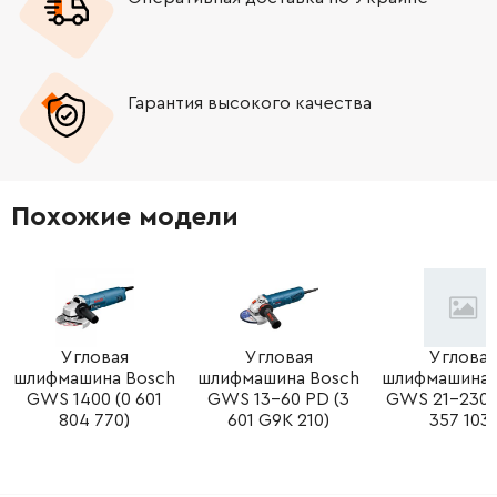
-
+
1607000CH2
4123.40 Грн
Гарантия высокого качества
-
+
1607000CA9
330.62 Грн
-
+
1607000CA9
330.62 Грн
Похожие модели
-
+
1602025027
189.50 Грн
-
+
1607000CE9
588.00 Грн
-
+
1619P09390
61.16 Грн
Угловая
Угловая
Угловая
шлифмашина Bosch
шлифмашина Bosch
шлифмашина 
GWS 1400 (0 601
GWS 13-60 PD (3
GWS 21-230 (
-
+
3600210109
61.16 Грн
804 770)
601 G9K 210)
357 103)
-
+
1607000D6B
252.68 Грн