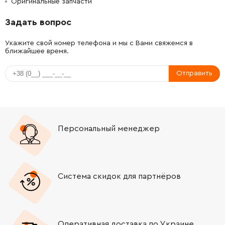
Оригинальные запчасти
-
+
160111C16U
72.58 Грн
Задать вопрос
-
+
1607000742
221.08 Грн
Укажите свой номер телефона и мы с Вами свяжемся в
ближайшее время.
-
+
1600A00P3H
0.00 Грн
Нет в наличии
Отправить
-
+
1607000CA4
3733.64 Грн
-
+
1607000CA5
372.28 Грн
Персональный менеджер
-
+
1607000CA6
1370.20 Грн
-
+
1607000D6D
455.62 Грн
Система скидок для партнёров
-
+
1607000CA8
0.00 Грн
Нет в наличии
-
+
1607000V41
121.64 Грн
Оперативная доставка по Украине