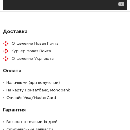
-
+
1607000392
1008.00 Грн
-
+
160111A3HH
72.58 Грн
Доставка
-
+
1607000D9C
45.70 Грн
Отделение Новая Почта
-
+
Курьер Новая Почта
1607000V37
327.52 Грн
Отделение Укрпошта
-
+
1607000V37
327.52 Грн
Оплата
-
+
1607000V38
221.08 Грн
Наличными (при получении)
На карту Приватбанк, Monobank
-
+
Он-лайн Visa/MasterCard
1607000V43
106.18 Грн
Гарантия
-
+
1607000V37
327.52 Грн
Возврат в течении 14 дней
-
+
1607000V43
106.18 Грн
Оригинальные запчасти