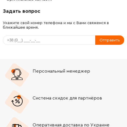
Задать вопрос
-
+
1607000V42
26.88 Грн
Укажите свой номер телефона и мы с Вами свяжемся в
ближайшее время.
-
+
1607000V40
1310.06 Грн
Отправить
-
+
1607000D62
1449.21 Грн
-
+
1606610132
61.16 Грн
Персональный менеджер
-
+
1607000V41
121.64 Грн
-
+
16072335D0
0.00 Грн
Нет в наличии
Система скидок для партнёров
-
+
1600A01534
372.28 Грн
-
+
160202509T
106.18 Грн
Оперативная доставка по Украине