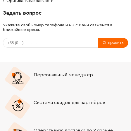
Оригинальные запчасти
-
+
1619P02825
179.88 Грн
Задать вопрос
-
+
2915011007
26.88 Грн
Укажите свой номер телефона и мы с Вами свяжемся в
ближайшее время.
-
+
2609110052
26.88 Грн
Отправить
-
+
1619P02849
26.88 Грн
-
+
1619P02849
26.88 Грн
Персональный менеджер
-
+
1603435068
45.70 Грн
-
+
1603435068
45.70 Грн
Система скидок для партнёров
-
+
1619P00105
45.70 Грн
-
+
1619P01066
26.88 Грн
Оперативная доставка по Украине