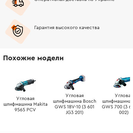
-
+
1619P02848
45.70 Грн
Гарантия высокого качества
-
+
1619P02848
45.70 Грн
-
+
1600A00XU5
252.68 Грн
Похожие модели
-
+
1619P07367
588.00 Грн
-
+
1619P31719
68.04 Грн
-
+
1619P02870
252.68 Грн
Угловая
Угловая
Угловая
шлифмашина Bosch
шлифмашина 
шлифмашина Makita
GWS 18V-10 (3 601
GWS 700 (3 6
-
+
1619P02870
252.68 Грн
9565 PCV
JG3 201)
002)
-
+
1619P15039
72.58 Грн