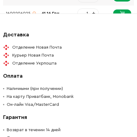
-
+
1600206025
61.16 Грн
-
+
1619P02818
45.70 Грн
Доставка
-
+
1619P02819
26.88 Грн
Отделение Новая Почта
Курьер Новая Почта
-
+
1603523111
189.50 Грн
Отделение Укрпошта
Оплата
-
+
1619P02821
26.88 Грн
Наличными (при получении)
-
+
1619P00987
26.88 Грн
На карту Приватбанк, Monobank
Он-лайн Visa/MasterCard
-
+
1600100033
72.58 Грн
Гарантия
-
+
1619P02823
302.06 Грн
Возврат в течении 14 дней