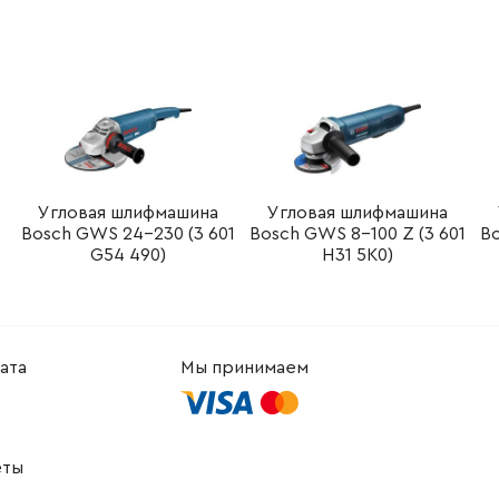
-
+
В корзину
рн
-
+
В корзину
н
-
+
В корзину
н
-
+
В корзину
н
Угловая шлифмашина
Угловая шлифмашина
Bosch GWS 24-230 (3 601
Bosch GWS 8-100 Z (3 601
Bo
-
+
В корзину
н
G54 490)
H31 5K0)
-
+
В корзину
н
-
+
В корзину
ата
Мы принимаем
-
+
В корзину
н
еты
-
+
В корзину
н