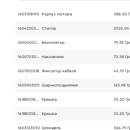
1605108190
Корпус мотора
588.00 
160422057K
Статор
1600A00J93
Вентилятор
79.38 Гр
1600703023
Наконечник
72.58 Гр
1601302018
Фиксатор кабеля
45.70 Гр
1600905011
Шарикоподшипник
165.98 Г
1618B00802
Крышка
25.20 Г
1618B00802
Крышка
25.20 Г
160312305U
Шпиндель
566.79 Г