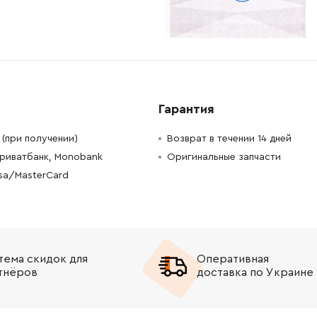
-
+
В корзину
н
-
+
В корзину
н
-
+
В корзину
н
Гарантия
-
+
В корзину
н
(при получении)
Возврат в течении 14 дней
Приватбанк, Monobank
Оригинальные запчасти
-
+
В корзину
рн
isa/MasterCard
-
+
В корзину
-
+
В корзину
тема скидок для
Оперативная
-
+
В корзину
н
тнёров
доставка по Украине
-
+
В корзину
н