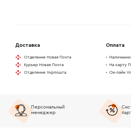
1600206020
Кольцо резиновое
45.70 Гр
1600206030
Кольцо (резиновое)
45.70 Гр
1603300019
Шестигранная гайка
45.70 Гр
Доставка
Оплата
1605190068
Корпус контактов
26.88 Гр
Отделение Новая Почта
Наличными 
Курьер Новая Почта
На карту 
1604503015
Проволочный резистор
372.28 Г
Отделение Укрпошта
Он-лайн V
1603435023
Винт
61.16 Грн
1603435023
Винт
61.16 Грн
Персональный
Сис
2912401038
Винт самонарезающий
26.88 Гр
менеджер
пар
2912401038
Винт самонарезающий
26.88 Гр