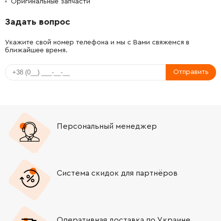
Оригинальные запчасти
-
+
1603410014
45.70 Грн
Задать вопрос
-
+
1603435042
45.70 Грн
Укажите свой номер телефона и мы с Вами свяжемся в
ближайшее время.
-
+
1603435042
45.70 Грн
Отправить
-
+
1603435042
45.70 Грн
-
+
1603435042
45.70 Грн
Персональный менеджер
-
+
2912401020
61.16 Грн
-
+
2910211019
26.88 Грн
Система скидок для партнёров
-
+
1601006011
72.58 Грн
-
+
1601990004
72.58 Грн
Оперативная доставка по Украине