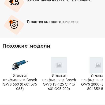
-
+
1604616022
45.70 Грн
Гарантия высокого качества
-
+
1602388035
45.70 Грн
-
+
1604010BC1
2757.22 Грн
Похожие модели
-
+
1607000970
2032.97 Грн
-
+
160111A3H3
72.58 Грн
-
+
1607014171
332.61 Грн
Угловая
Угловая
Угловая
шлифмашина Bosch
шлифмашина Bosch
шлифмашина 
GWS 660 (0 601 375
GWS 15-125 CIP (3
GWS 2000-230
-
+
1600905023
500.61 Грн
065)
601 G95 200)
601 352 82
-
+
1604336048
221.08 Грн