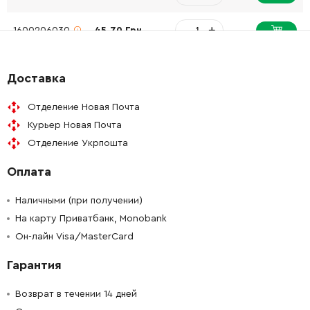
-
+
1600206030
45.70 Грн
-
+
1603300019
45.70 Грн
Доставка
-
+
1605190068
26.88 Грн
Отделение Новая Почта
Курьер Новая Почта
-
+
1604503015
372.28 Грн
Отделение Укрпошта
Оплата
-
+
1603435023
61.16 Грн
Наличными (при получении)
-
+
1603435023
61.16 Грн
На карту Приватбанк, Monobank
Он-лайн Visa/MasterCard
-
+
2912401038
26.88 Грн
Гарантия
-
+
2912401038
26.88 Грн
Возврат в течении 14 дней