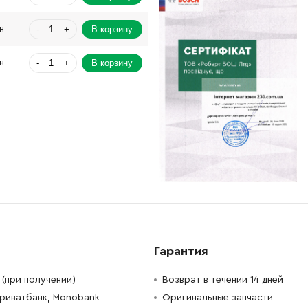
-
+
В корзину
н
-
+
В корзину
н
-
+
В корзину
н
-
+
В корзину
н
-
+
В корзину
н
-
+
В корзину
н
-
+
В корзину
н
Гарантия
-
+
В корзину
н
(при получении)
Возврат в течении 14 дней
Приватбанк, Monobank
Оригинальные запчасти
-
+
В корзину
н