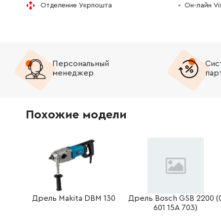
Отделение Укрпошта
Он-лайн V
160111A3H3
Этикетка типа
72.58 Гр
2607200231
Переключатель реверса
511.40 Г
Персональный
Сис
2910611020
Винт самонарезающий ST3.9x19-C-H DIN 7981
45.70 Гр
менеджер
пар
2910611006
Винт самонарезающий ST2, 9x13-C-H DIN 7981
45.70 Гр
Похожие модели
Дрель Makita DBM 130
Дрель Bosch GSB 2200 (
601 15A 703)