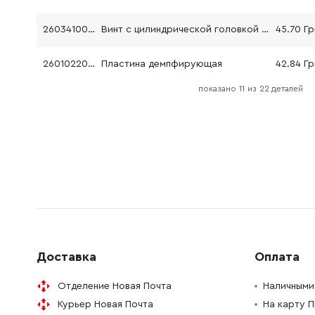
2603410001
Винт с цилиндрической головкой M3x6.5-4.8
45.70 Гр
2601022000
Пластина демпфирующая
42.84 Гр
показано
11
из
22 деталей
1900210000
Кольцо уплотнительное
45.70 Гр
2601990000
Делительный диск
26.88 Гр
2600100034
Опорная шайба
26.88 Гр
2600025005
Нажимная пластина
26.88 Гр
1903230011
Шарик G28 DIN 5401-6
72.58 Гр
Доставка
Оплата
2601290014
Тарельчатая пружина
26.88 Гр
Отделение Новая Почта
Наличными 
Курьер Новая Почта
На карту 
2910611007
Винт самонарезающий
26.88 Гр