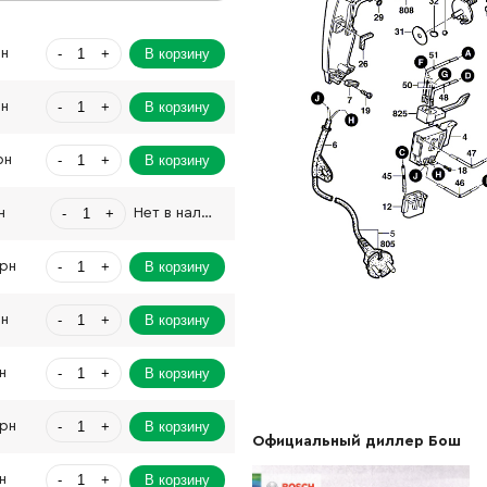
-
+
В корзину
рн
-
+
В корзину
рн
-
+
В корзину
рн
-
+
н
Нет в наличии
-
+
В корзину
Грн
-
+
В корзину
рн
-
+
В корзину
н
-
+
В корзину
Грн
Официальный диллер Бош
-
+
В корзину
н