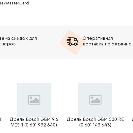
isa/MasterCard
-
+
В корзину
н
-
+
В корзину
рн
тема скидок для
Оперативная
-
+
В корзину
н
тнёров
доставка по Украине
-
+
В корзину
н
0
Дрель Bosch GBM 9,6
Дрель Bosch GBM 500 RE
VES-1 (0 601 932 640)
(0 601 143 643)