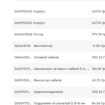
2609100142
Корпус
427.14 Г
2609100142
Корпус
427.14 Г
2604011048
Ротор
979.78 Г
1606610116
Вентилятор
0.00 Гр
1604460262
Сетевой кабель
330.62 
2600707059
Наконечник сетевого кабеля D.6, 9 мм
106.18 Г
2601035001
Фиксатор кабеля
45.70 Гр
2600905046
Шарикоподшипник
330.62 
2600917003
Подшипник игольчатый D.8x8 мм
84.68 Гр