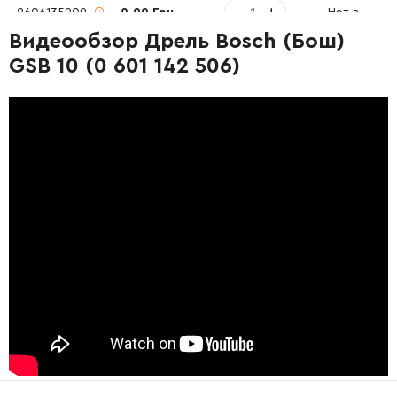
-
+
2606135909
0.00 Грн
Нет в наличии
Видеообзор Дрель Bosch (Бош)
-
+
2910611006
45.70 Грн
GSB 10 (0 601 142 506)
-
+
2910611020
45.70 Грн
-
+
2910611006
45.70 Грн
-
+
160111A3H3
72.58 Грн