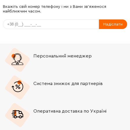
-
+
343081600
102.64 Грн
Вкажіть свій номер телефону і ми з Вами зв'яжемося
найближчим часом.
-
+
143192430
39.31 Грн
Надіслати
-
+
341520230
34.21 Грн
-
+
141118260
34.21 Грн
Персональний менеджер
-
+
311010800
906.05 Грн
-
+
315013250
297.79 Грн
Система знижок для партнерів
-
+
339129390
69.72 Грн
Оперативна доставка по Україні
-
+
316046970
297.79 Грн
-
+
316051960
297.79 Грн