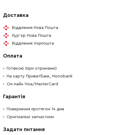
-
+
141123610
34.21 Грн
Доставка
Відділення Нова Пошта
-
+
343398530
234.42 Грн
Кур'єр Нова Пошта
Відділення Укрпошта
-
+
343376040
39.31 Грн
Оплата
-
+
143115800
51.95 Грн
Готівкою (при отриманні)
-
+
На карту Приватбанк, Monobank
330001830
234.42 Грн
Он-лайн Visa/MasterCard
-
+
310009270
1921.12 Грн
Гарантія
-
+
143115810
51.95 Грн
Повернення протягом 14 днів
Оригінальні запчастини
-
+
343393930
51.95 Грн
Задати питання