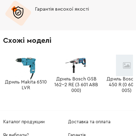
Гарантія високої якості
-
+
141117060
39.31 Грн
-
+
343362490
39.31 Грн
Схожі моделі
-
+
343394300
39.31 Грн
-
+
344493180
515.80 Грн
-
+
Дриль Bosch GSB
Дриль Bosc
344130800
453.65 Грн
Дриль Makita 6510
162-2 RE (3 601 A8B
450 R (0 601
LVR
000)
005)
-
+
344130800
453.65 Грн
Каталог продукции
Доставка та оплата
Як вибрати?
Гарантія