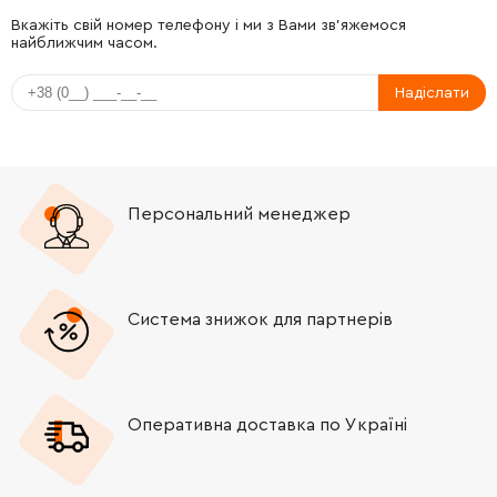
-
+
224333-1
151.00 Грн
Вкажіть свій номер телефону і ми з Вами зв'яжемося
найближчим часом.
-
+
224333-1
151.00 Грн
Надіслати
-
+
265355-2
52.00 Грн
-
+
343639-9
137.00 Грн
Персональний менеджер
-
+
344380-7
0.00 Грн
Немає в наявності
-
+
265324-3
15.00 Грн
Система знижок для партнерів
-
+
231593-8
19.00 Грн
Оперативна доставка по Україні
-
+
416003-8
533.00 Грн
-
+
267136-0
21.00 Грн