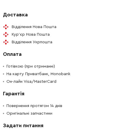
-
+
262511-5
19.00 Грн
Доставка
Відділення Нова Пошта
-
+
265995-6
9.00 Грн
Кур'єр Нова Пошта
Відділення Укрпошта
-
+
453695-2
30.00 Грн
Оплата
-
+
226465-0
363.00 Грн
Готівкою (при отриманні)
-
+
На карту Приватбанк, Monobank
316821-3
167.00 Грн
Он-лайн Visa/MasterCard
-
+
211256-2
0.00 Грн
Немає в наявності
Гарантія
-
+
285685-5
52.00 Грн
Повернення протягом 14 днів
Оригінальні запчастини
-
+
322865-3
234.00 Грн
Задати питання