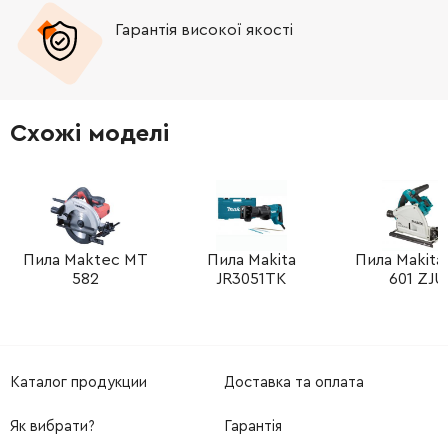
Гарантія високої якості
-
+
922211-6
12.00 Грн
-
+
265985-9
46.00 Грн
Схожі моделі
-
+
911223-4
9.00 Грн
-
+
819064-1
52.00 Грн
-
+
Пила Maktec MT
Пила Makita
Пила Makita
816847-0
0.00 Грн
Немає в наявності
582
JR3051TK
601 ZJU
-
+
265488-3
70.00 Грн
-
+
318847-1
1642.00 Грн
Каталог продукции
Доставка та оплата
-
+
912342-9
12.00 Грн
Як вибрати?
Гарантія