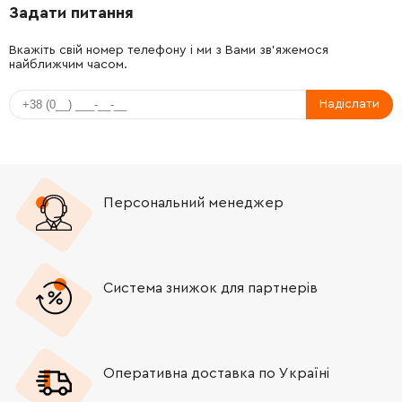
Задати питання
-
+
240133-1
97.00 Грн
Вкажіть свій номер телефону і ми з Вами зв'яжемося
найближчим часом.
-
+
211131-2
190.00 Грн
Надіслати
-
+
346547-3
79.00 Грн
-
+
233429-7
9.00 Грн
Персональний менеджер
-
+
286275-7
15.00 Грн
-
+
911118-1
9.00 Грн
Система знижок для партнерів
-
+
453292-4
366.00 Грн
-
+
911118-1
9.00 Грн
Оперативна доставка по Україні