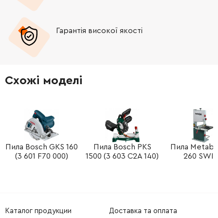
-
+
453290-8
72.00 Грн
Гарантія високої якості
-
+
141314-9
2967.00 Грн
-
+
265594-4
185.00 Грн
Схожі моделі
-
+
266229-0
19.00 Грн
-
+
262552-1
53.00 Грн
-
+
213560-5
52.00 Грн
Пила Bosch GKS 160
Пила Bosch PKS
Пила Metab
(3 601 F70 000)
1500 (3 603 C2A 140)
260 SWI
-
+
211022-7
136.00 Грн
-
+
227755-4
845.00 Грн
Каталог продукции
Доставка та оплата
-
+
326127-1
181.00 Грн