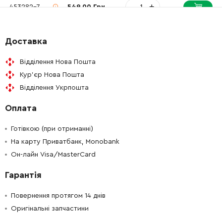
-
+
453282-7
549.00 Грн
-
+
628817-5
1942.00 Грн
Доставка
-
+
266095-5
31.00 Грн
Відділення Нова Пошта
Кур'єр Нова Пошта
-
+
453283-5
78.00 Грн
Відділення Укрпошта
Оплата
-
+
261103-7
19.00 Грн
Готівкою (при отриманні)
-
+
421479-6
139.00 Грн
На карту Приватбанк, Monobank
Он-лайн Visa/MasterCard
-
+
210016-9
201.00 Грн
Гарантія
-
+
681654-8
22.00 Грн
Повернення протягом 14 днів
Оригінальні запчастини
-
+
513838-9
2738.00 Грн