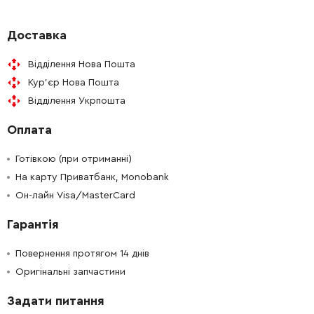
-
+
213435-8
19.00 Грн
Доставка
Відділення Нова Пошта
-
+
318660-7
139.00 Грн
Кур'єр Нова Пошта
Відділення Укрпошта
-
+
325983-6
122.00 Грн
Оплата
-
+
265034-2
19.00 Грн
Готівкою (при отриманні)
-
+
На карту Приватбанк, Monobank
345470-9
37.00 Грн
Он-лайн Visa/MasterCard
-
+
267127-1
19.00 Грн
Гарантія
-
+
257938-2
19.00 Грн
Повернення протягом 14 днів
Оригінальні запчастини
-
+
224177-9
65.00 Грн
Задати питання