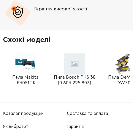
Гарантія високої якості
-
+
961017-7
9.00 Грн
-
+
961017-7
9.00 Грн
Схожі моделі
Пила Makita
Пила Bosch PKS 38
Пила DeW
JR3051TK
(0 603 225 803)
DW711
Каталог продукции
Доставка та оплата
Як вибрати?
Гарантія