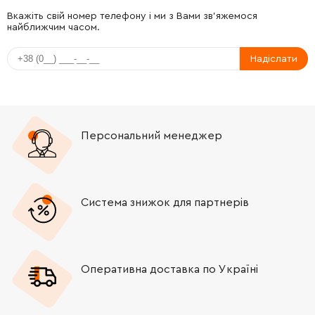
-
+
922212-4
9.00 Грн
Вкажіть свій номер телефону і ми з Вами зв'яжемося
найближчим часом.
-
+
265760-3
12.00 Грн
Надіслати
-
+
942101-7
9.00 Грн
-
+
941101-4
9.00 Грн
Персональний менеджер
-
+
265056-2
12.00 Грн
-
+
252103-8
19.00 Грн
Система знижок для партнерів
-
+
265760-3
12.00 Грн
Оперативна доставка по Україні
-
+
942101-7
9.00 Грн
-
+
941101-4
9.00 Грн