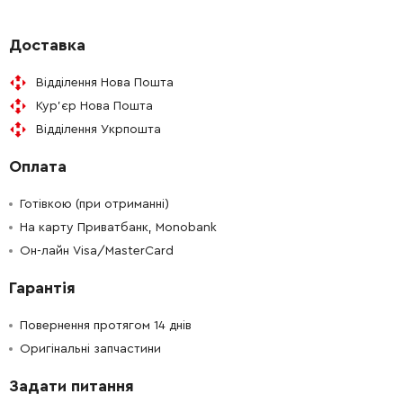
-
+
665383-1
353.00 Грн
Доставка
Відділення Нова Пошта
-
+
650570-5
658.00 Грн
Кур'єр Нова Пошта
Відділення Укрпошта
-
+
645267-9
120.00 Грн
Оплата
-
+
188611-2
477.00 Грн
Готівкою (при отриманні)
На карту Приватбанк, Monobank
Он-лайн Visa/MasterCard
Гарантія
Повернення протягом 14 днів
Оригінальні запчастини
Задати питання