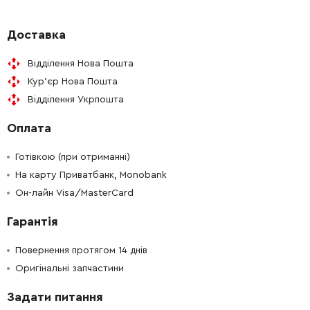
-
+
211012-0
114.00 Грн
Доставка
Відділення Нова Пошта
-
+
961052-5
9.00 Грн
Кур'єр Нова Пошта
Відділення Укрпошта
-
+
226192-9
196.00 Грн
Оплата
-
+
257173-2
15.00 Грн
Готівкою (при отриманні)
-
+
На карту Приватбанк, Monobank
213512-6
65.00 Грн
Он-лайн Visa/MasterCard
-
+
135993-3
211.00 Грн
Гарантія
-
+
265034-2
19.00 Грн
Повернення протягом 14 днів
Оригінальні запчастини
-
+
211131-2
190.00 Грн
Задати питання