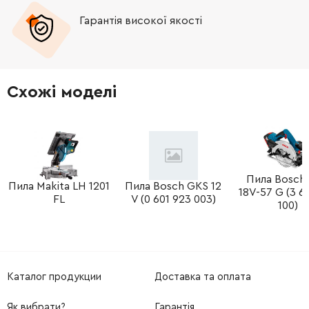
Гарантія високої якості
-
+
257982-9
13.00 Грн
-
+
264096-7
19.00 Грн
Схожі моделі
-
+
267118-2
0.00 Грн
Немає в наявності
-
+
252631-3
71.00 Грн
-
+
Пила Bosch
942151-2
5.00 Грн
Пила Makita LH 1201
Пила Bosch GKS 12
18V-57 G (3 6
FL
V (0 601 923 003)
100)
-
+
941151-9
9.00 Грн
-
+
161899-9
268.00 Грн
Каталог продукции
Доставка та оплата
-
+
265939-6
9.00 Грн
Як вибрати?
Гарантія