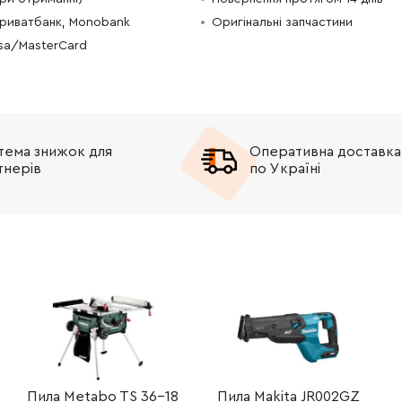
Приватбанк, Monobank
Оригінальні запчастини
-
+
В кошик
3366.00 Грн
isa/MasterCard
-
+
В кошик
н
-
+
В кошик
Грн
тема знижок для
Оперативна доставка
-
+
В кошик
Грн
тнерів
по Україні
-
+
В кошик
н
-
+
В кошик
рн
-
+
В кошик
н
-
+
В кошик
н
-
+
В кошик
 Грн
Пила Metabo TS 36-18
Пила Makita JR002GZ