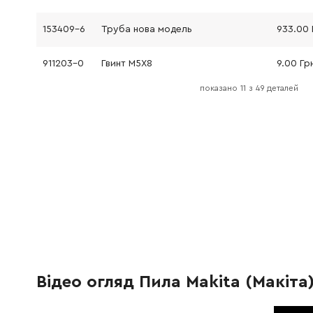
153409-6
Труба нова модель
933.00 
911203-0
Гвинт M5X8
9.00 Гр
показано
11
з
49 деталей
150926-7
Корпус передачі
213407-3
Кільце круглого перетину
19.00 Г
415403-9
Обтічник
105.00 
911258-5
Гвинт M5X35
19.00 Г
212004-2
Голчатий роликопідшипник 810
137.00 
226420-2
Зубчасте колесо 42
444.00 
Відео огляд Пила Makita (Макіта)
961052-5
Запобіжне кільце
9.00 Гр