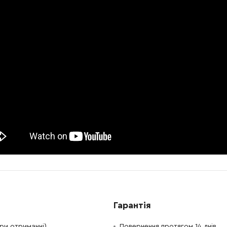
-
+
В кошик
н
-
+
В кошик
рн
-
+
В кошик
 Грн
-
+
В кошик
Грн
-
+
В кошик
2469.00 Грн
-
+
В кошик
рн
-
+
В кошик
рн
-
+
В кошик
рн
Гарантія
-
+
В кошик
рн
при отриманні)
Повернення протягом 14 днів