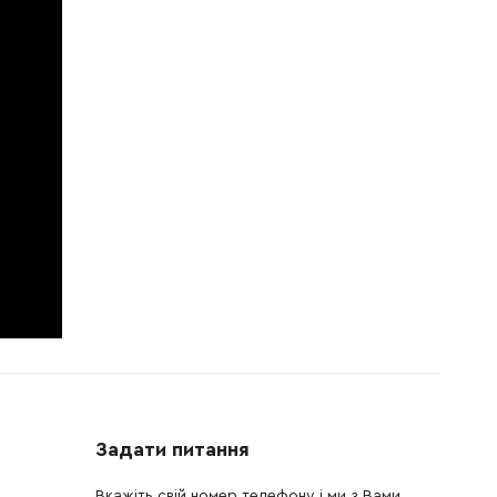
Задати питання
Вкажіть свій номер телефону і ми з Вами