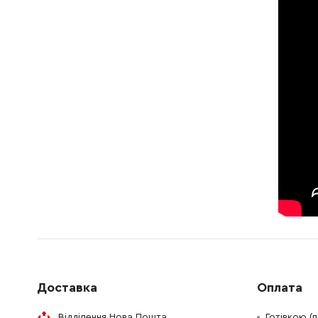
911148-2
Гвинт M4x25
5.00 Гр
911263-2
Гвинт M5x40
19.00 Г
150927-5
Корпус двигуна
2279.00
211129-9
Шарикопідшипник 6201DDW
201.00 
522843-5
Статор у зборі 220V
213262-3
Кільце круглого перетину 18
19.00 Г
253192-6
Шайба 14
19.00 Г
211033-2
Шарикопідшипник 608LB
93.00 Г
Доставка
Оплата
681613-2
Ізоляційна прокладка
12.00 Г
Відділення Нова Пошта
Готівкою (