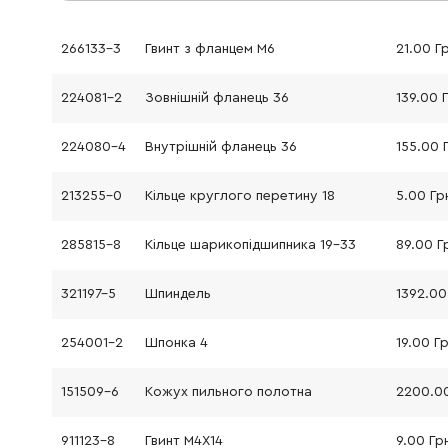
266133-3
Гвинт з фланцем M6
21.00 Г
224081-2
Зовнішній фланець 36
139.00 
224080-4
Внутрішній фланець 36
155.00 
213255-0
Кільце круглого перетину 18
5.00 Гр
285815-8
Кільце шарикопідшипника 19-33
89.00 Г
321197-5
Шпиндель
1392.00
254001-2
Шпонка 4
19.00 Г
151509-6
Кожух пильного полотна
911123-8
Гвинт M4X14
9.00 Гр