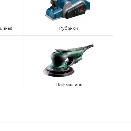
ашины)
Рубанки
Шліфмашини