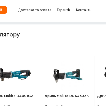
ей
Доставка та оплата
Гарантія
Контакти
улятору
ль Makita DA001GZ
Дриль Makita DDA460ZK
Дрил