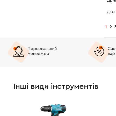
Дрил
Дета
1
2
Персональний
Сис
менеджер
пар
Інші види інструментів