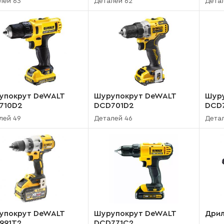
лей 63
Деталей 62
Дета
упокрут DeWALT
Шурупокрут DeWALT
Шур
710D2
DCD701D2
DCD
лей 49
Деталей 46
Дета
упокрут DeWALT
Шурупокрут DeWALT
Дрил
991T2
DCD771C2