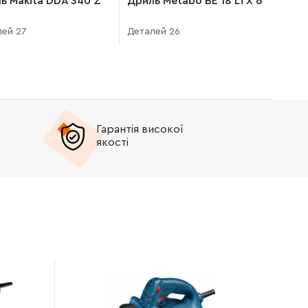
ь Makita DDA 340 Z
Дриль Metabo BE 18 LTX 6
ей 27
Деталей 26
Гарантія високої
якості