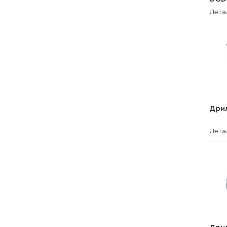
Дета
Дрил
Дета