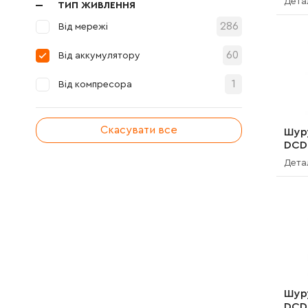
Дета
ТИП ЖИВЛЕННЯ
286
Від мережі
60
Від аккумулятору
1
Від компресора
Скасувати все
Шур
DCD
Дета
Шур
DCD