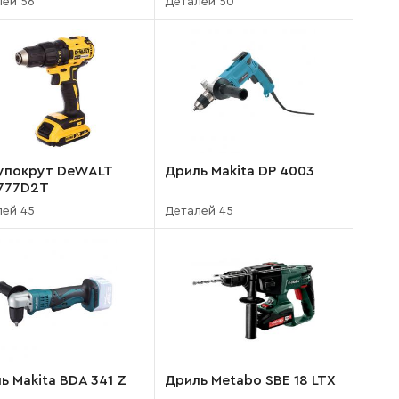
лей 56
Деталей 50
упокрут DeWALT
Дриль Makita DP 4003
777D2T
лей 45
Деталей 45
ь Makita BDA 341 Z
Дриль Metabo SBE 18 LTX