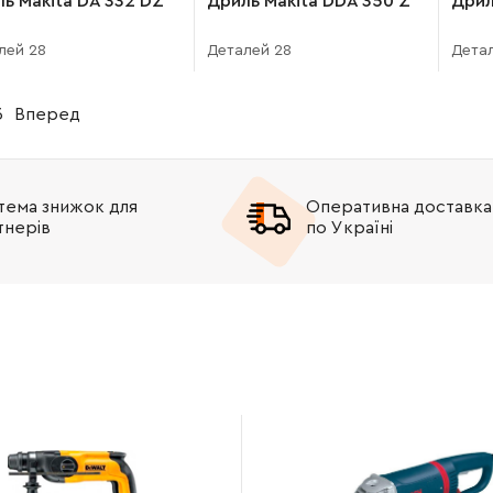
ь Makita DA 332 DZ
Дриль Makita DDA 350 Z
Дрил
лей 28
Деталей 28
Детал
3
Вперед
тема знижок для
Оперативна доставка
тнерів
по Україні