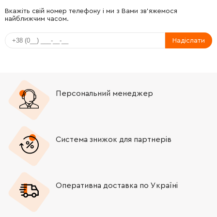
-
+
651991-4
1349.00 Грн
Вкажіть свій номер телефону і ми з Вами зв'яжемося
найближчим часом.
-
+
265995-6
9.00 Грн
Надіслати
-
+
687063-9
21.00 Грн
-
+
666066-6
348.00 Грн
Персональний менеджер
-
+
682559-5
41.00 Грн
-
+
417358-4
23.00 Грн
Система знижок для партнерів
-
+
643948-9
46.00 Грн
Оперативна доставка по Україні
-
+
191962-4
120.00 Грн
-
+
819063-3
9.00 Грн