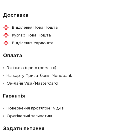
-
+
241873-4
89.00 Грн
Доставка
Відділення Нова Пошта
-
+
211031-6
93.00 Грн
Кур'єр Нова Пошта
Відділення Укрпошта
-
+
417356-8
45.00 Грн
Оплата
-
+
633468-1
833.00 Грн
Готівкою (при отриманні)
-
+
На карту Приватбанк, Monobank
417625-7
52.00 Грн
Он-лайн Visa/MasterCard
-
+
183270-7
818.00 Грн
Гарантія
-
+
643951-0
52.00 Грн
Повернення протягом 14 днів
Оригінальні запчастини
-
+
152641-9
921.00 Грн
Задати питання