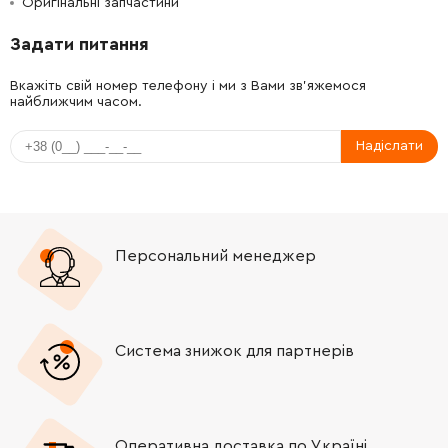
Оригінальні запчастини
-
+
2609111584
106.18 Грн
Задати питання
-
+
2609110834
45.70 Грн
Вкажіть свій номер телефону і ми з Вами зв'яжемося
найближчим часом.
Надіслати
Персональний менеджер
Система знижок для партнерів
Оперативна доставка по Україні