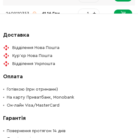
-
+
2609110353
61.16 Грн
-
+
2603421229
45.70 Грн
Доставка
-
+
2607225921
4123.40 Грн
Відділення Нова Пошта
Кур'єр Нова Пошта
-
+
2609199748
61.16 Грн
Відділення Укрпошта
Оплата
-
+
2609199894
1569.70 Грн
Готівкою (при отриманні)
-
+
1609280820
165.98 Грн
На карту Приватбанк, Monobank
Он-лайн Visa/MasterCard
-
+
160111A4R2
72.58 Грн
Гарантія
-
+
2601115537
45.70 Грн
Повернення протягом 14 днів