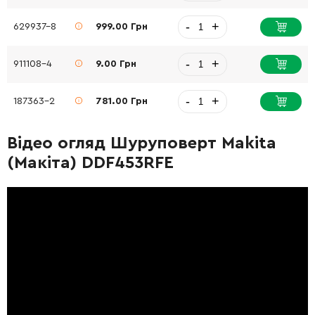
-
+
629937-8
999.00 Грн
-
+
911108-4
9.00 Грн
-
+
187363-2
781.00 Грн
Відео огляд Шуруповерт Makita
(Макіта) DDF453RFE