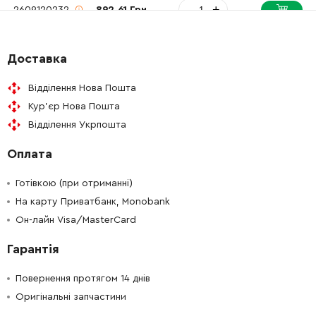
-
+
2609120232
892.61 Грн
-
+
2610391290
81.45 Грн
Доставка
-
+
2609160127
76.36 Грн
Відділення Нова Пошта
Кур'єр Нова Пошта
-
+
2609160122
588.00 Грн
Відділення Укрпошта
Оплата
-
+
1608571079
979.78 Грн
Готівкою (при отриманні)
-
+
2603490022
26.88 Грн
На карту Приватбанк, Monobank
Он-лайн Visa/MasterCard
-
+
2601035001
45.70 Грн
Гарантія
-
+
3605430003
979.78 Грн
Повернення протягом 14 днів
Оригінальні запчастини