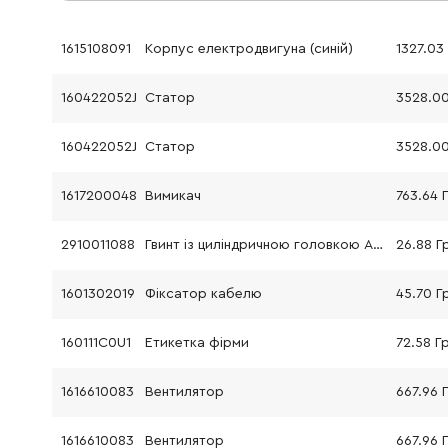
1615108091
Корпус електродвигуна (синій)
1327.03
160422052J
Статор
160422052J
Статор
1617200048
Вимикач
763.64 
2910011088
Гвинт із циліндричною головкою AM3.5x12-5.8 DIN 84
26.88 Г
1601302019
Фіксатор кабелю
45.70 Г
160111C0U1
Етикетка фірми
72.58 Г
1616610083
Вентилятор
667.96 
1616610083
Вентилятор
667.96 