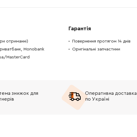
-
+
В кошик
 Грн
-
+
В кошик
рн
Гарантія
-
+
В кошик
н
при отриманні)
Повернення протягом 14 днів
Приватбанк, Monobank
Оригінальні запчастини
-
+
В кошик
Грн
isa/MasterCard
-
+
В кошик
Грн
-
+
В кошик
Грн
тема знижок для
Оперативна доставка
-
+
В кошик
Грн
тнерів
по Україні
-
+
В кошик
 Грн
-
+
н
Немає в наявності