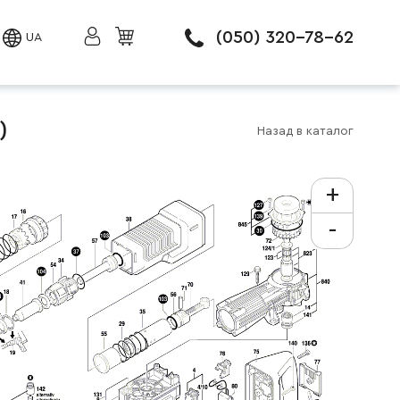
(050) 320-78-62
UA
)
Назад в каталог
+
-