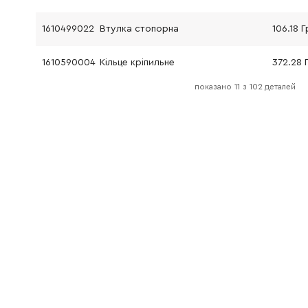
1610499022
Втулка стопорна
106.18 Г
1610590004
Кільце кріпильне
372.28 
показано
11
з
102 деталей
1610119010
Кільце стопорне
106.18 Г
1610119010
Кільце стопорне
106.18 Г
1619P13963
Посадковий фланець
1884.28
1618597067
Патрон свердлильний
3253.82
1610508025
Ковпачок захисний
121.64 Г
1610499023
Гільза захисна
106.18 Г
1610521011
Гільза упорна
588.00 