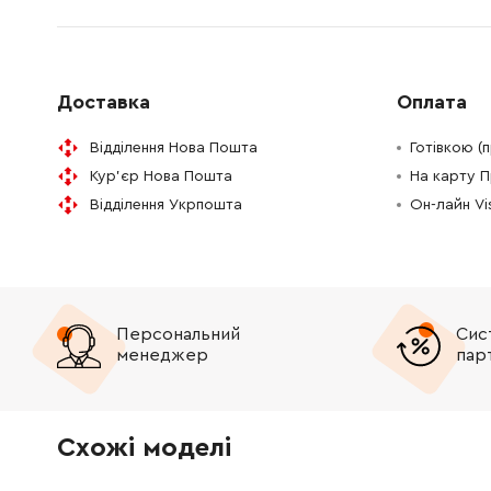
1615806108
Ударна труба
3770.67
1610210127
Кільце ущільнювальне 64x2.5 мм
45.70 Г
Доставка
Оплата
1610210128
Кільце ущільнювальне 35x3 мм
61.16 Гр
Відділення Нова Пошта
Готівкою (
Кур'єр Нова Пошта
На карту 
1615190093
Закриваючий кожух
845.38 
Відділення Укрпошта
Он-лайн V
1618710071
Болт ударний
759.36 
1610190019
Диск керування
252.68 
Персональний
Сис
1610420005
Гільза керуюча
759.36 
менеджер
пар
1618710062
Бойок
2294.88
Схожі моделі
1600A012Y7
Ексцентрикова шестерня
0.00 Гр