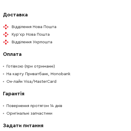
-
+
324990-6
577.00 Грн
Доставка
Відділення Нова Пошта
-
+
324993-0
245.00 Грн
Кур'єр Нова Пошта
Відділення Укрпошта
-
+
262149-6
209.00 Грн
Оплата
-
+
324993-0
245.00 Грн
Готівкою (при отриманні)
-
+
На карту Приватбанк, Monobank
326002-1
824.00 Грн
Он-лайн Visa/MasterCard
-
+
213499-2
132.00 Грн
Гарантія
-
+
213581-7
74.00 Грн
Повернення протягом 14 днів
Оригінальні запчастини
-
+
450889-0
31.00 Грн
Задати питання