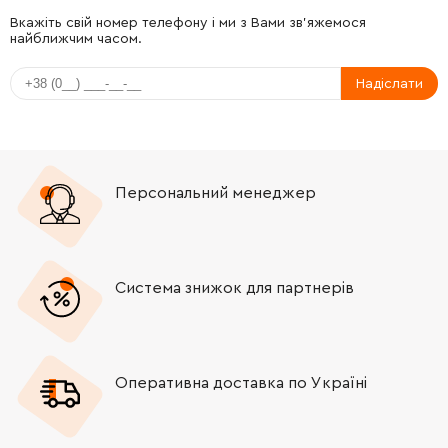
-
+
331925-0
2298.00 Грн
Вкажіть свій номер телефону і ми з Вами зв'яжемося
найближчим часом.
-
+
268121-6
30.00 Грн
Надіслати
-
+
213499-2
132.00 Грн
-
+
450961-8
310.00 Грн
Персональний менеджер
-
+
213149-9
40.00 Грн
-
+
450890-5
295.00 Грн
Система знижок для партнерів
-
+
213118-0
9.00 Грн
Оперативна доставка по Україні
-
+
213118-0
9.00 Грн
-
+
419773-8
41.00 Грн