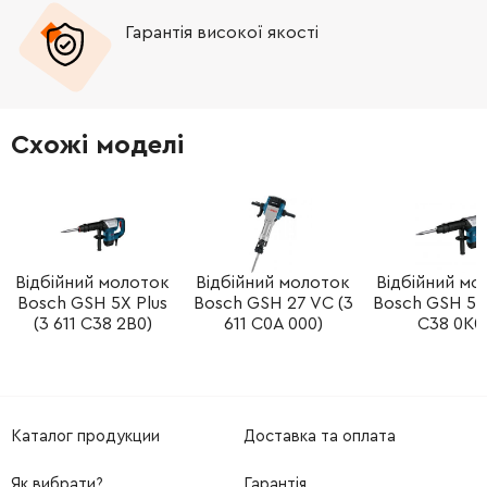
Гарантія високої якості
-
+
213953-6
19.00 Грн
-
+
331745-2
185.00 Грн
Схожі моделі
-
+
213953-6
19.00 Грн
-
+
324992-2
178.00 Грн
-
+
Відбійний молоток
Відбійний молоток
Відбійний мо
419773-8
41.00 Грн
Bosch GSH 5X Plus
Bosch GSH 27 VC (3
Bosch GSH 5X 
(3 611 C38 2B0)
611 C0A 000)
C38 0K0
-
+
213118-0
9.00 Грн
-
+
213118-0
9.00 Грн
Каталог продукции
Доставка та оплата
-
+
450899-7
65.00 Грн
Як вибрати?
Гарантія