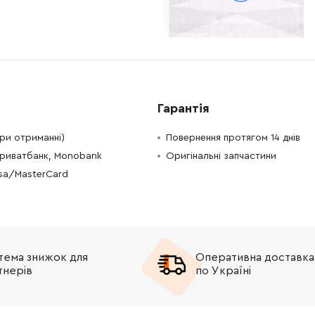
-
+
В кошик
 Грн
-
+
В кошик
Грн
-
+
В кошик
рн
Гарантія
-
+
н
Немає в наявності
при отриманні)
Повернення протягом 14 днів
Приватбанк, Monobank
Оригінальні запчастини
-
+
В кошик
Грн
isa/MasterCard
-
+
В кошик
 Грн
-
+
н
Немає в наявності
тема знижок для
Оперативна доставка
-
+
В кошик
Грн
тнерів
по Україні
-
+
В кошик
Грн