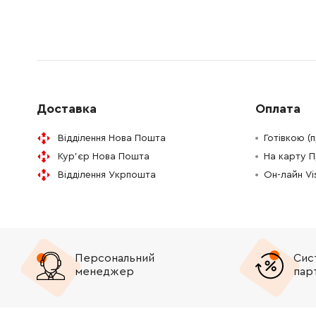
1614336026
Щіткотримач у зборі із щіткою вугільною (комплект 2 шт)
1168.02
1615500305
Кришка вентилятора
330.62 
1614621005
Пружина стиснення
72.58 Г
Доставка
Оплата
1619990149
Кільце розпірне
0.00 Гр
Відділення Нова Пошта
Готівкою (
Кур'єр Нова Пошта
На карту 
1619990151
Кільце комутаційне
979.78 
Відділення Укрпошта
Он-лайн V
1616333035
Шестерня ведена Z.45
1884.28
1614601056
Кільце пружинне
0.00 Гр
Персональний
Сис
1610231000
Втулка напрямна
330.62 
менеджер
пар
1610190033
Гільза розпірна
189.50 