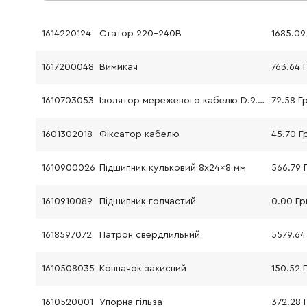
1614220124
Статор 220-240В
1685.09
1617200048
Вимикач
763.64 
1610703053
Ізолятор мережевого кабелю D.9.7-D.12x89 мм
72.58 Г
1601302018
Фіксатор кабелю
45.70 Г
1610900026
Підшипник кульковий 8x24x8 мм
566.79 
1610910089
Підшипник голчастий
0.00 Гр
1618597072
Патрон свердлильний
5579.64
1610508035
Ковпачок захисний
150.52 
1610520001
Упорна гільза
372.28 