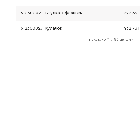
1610500021
Втулка з фланцем
292.32 
1612300027
Кулачок
432.73 
показано
11
з
83 деталей
1610290025
Диск ділильний
189.50 
1610591023
Кільце повітропровід
45.70 Г
1614621004
Пружина стиснення
72.58 Г
1610290049
Кільце демпфуюче
84.68 Г
1615806156
Гільза
0.00 Гр
1610102047
Диск опорний
84.68 Г
1615190079
Кожух
398.66 