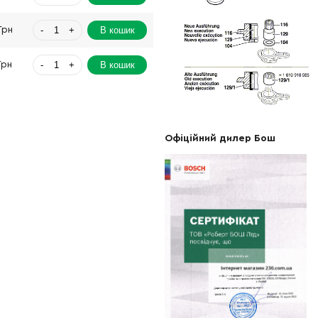
-
+
В кошик
Грн
-
+
В кошик
Грн
-
+
В кошик
Грн
-
+
В кошик
рн
Офіційний дилер Бош
-
+
В кошик
рн
-
+
В кошик
рн
-
+
н
Немає в наявності
-
+
В кошик
рн
-
+
В кошик
Грн