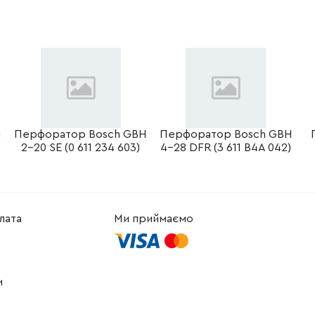
-
+
В кошик
 Грн
-
+
В кошик
 Грн
-
+
В кошик
рн
-
+
В кошик
2526.04 Грн
H
Перфоратор Bosch GBH
Перфоратор Bosch GBH
2-20 SE (0 611 234 603)
4-28 DFR (3 611 B4A 042)
-
+
В кошик
Грн
-
+
В кошик
Грн
лата
Ми приймаємо
-
+
В кошик
рн
-
+
В кошик
рн
и
-
+
В кошик
рн