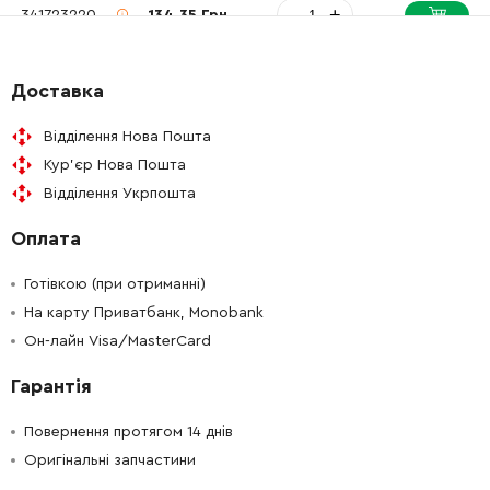
-
+
341723220
134.35 Грн
-
+
344114240
69.72 Грн
Доставка
-
+
341020410
102.64 Грн
Відділення Нова Пошта
Кур'єр Нова Пошта
-
+
341723240
906.05 Грн
Відділення Укрпошта
Оплата
-
+
341213200
267.38 Грн
Готівкою (при отриманні)
-
+
341006640
453.65 Грн
На карту Приватбанк, Monobank
Он-лайн Visa/MasterCard
-
+
344113900
87.46 Грн
Гарантія
-
+
344113900
87.46 Грн
Повернення протягом 14 днів
Оригінальні запчастини
-
+
342024400
51.95 Грн