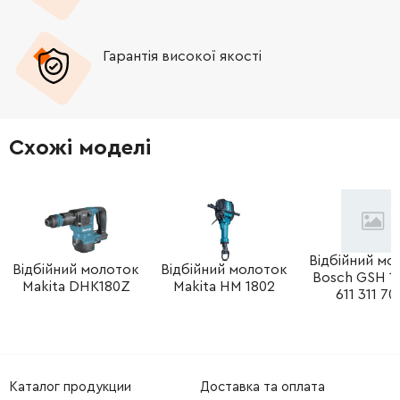
-
+
341571030
34.21 Грн
Гарантія високої якості
-
+
310012950
5466.74 Грн
-
+
341723040
34.21 Грн
Схожі моделі
-
+
341020240
34.21 Грн
-
+
341723020
34.21 Грн
-
+
320054490
164.76 Грн
Відбійний мо
Відбійний молоток
Відбійний молоток
Bosch GSH 10
Makita DHK180Z
Makita HM 1802
611 311 70
-
+
315420270
1921.12 Грн
-
+
341571000
39.31 Грн
Каталог продукции
Доставка та оплата
-
+
344114250
34.21 Грн