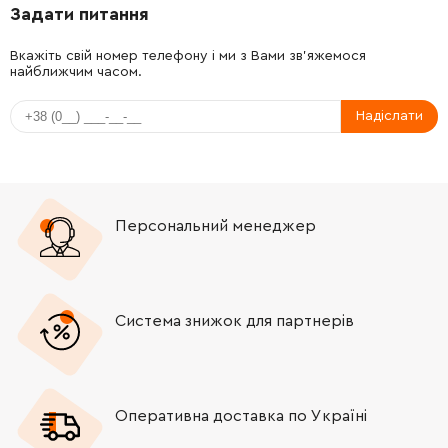
Задати питання
-
+
343447420
51.95 Грн
Вкажіть свій номер телефону і ми з Вами зв'яжемося
найближчим часом.
-
+
342024410
51.95 Грн
Надіслати
-
+
341213210
783.16 Грн
-
+
341213230
134.35 Грн
Персональний менеджер
-
+
316098040
515.80 Грн
-
+
320054480
117.86 Грн
Система знижок для партнерів
-
+
341525460
39.31 Грн
-
+
343447430
117.86 Грн
Оперативна доставка по Україні