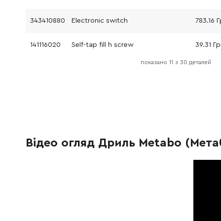
343410880
Electronic switch
783.16 Г
141116020
Self-tap fill h screw
39.31 Гр
показано
11
з
30 деталей
141116020
Self-tap fill h screw
39.31 Гр
343410890
Housing w.cover
453.65 
343410890
Housing w.cover
453.65 
Відео огляд Дриль Metabo (Метаб
338126830
type label
34.21 Г
338126830
type label
34.21 Г
344092220
Rubber plug
34.21 Г
343253940
Suppressor
134.35 