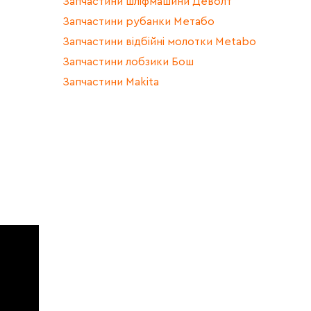
Запчастини шліфмашини Деволт
Запчастини рубанки Метабо
Запчастини відбійні молотки Metabo
Запчастини лобзики Бош
Запчастини Makita