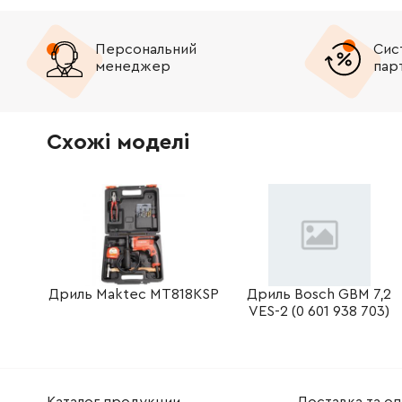
143114880
Ball bearing, 8x22x7
69.72 Г
Персональний
Сис
менеджер
пар
344101880
Sealing ring
34.21 Г
344130650
Grease GL 402
267.38 
Схожі моделі
Дриль Maktec MT818KSP
Дриль Bosch GBM 7,2
VES-2 (0 601 938 703)
Каталог продукции
Доставка та оп