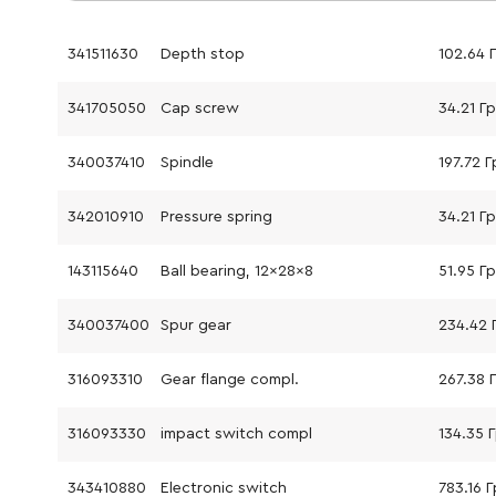
341511630
Depth stop
102.64 
341705050
Cap screw
34.21 Г
340037410
Spindle
197.72 Г
342010910
Pressure spring
34.21 Г
143115640
Ball bearing, 12x28x8
51.95 Г
340037400
Spur gear
234.42 
316093310
Gear flange compl.
267.38 
316093330
impact switch compl
134.35 
343410880
Electronic switch
783.16 Г