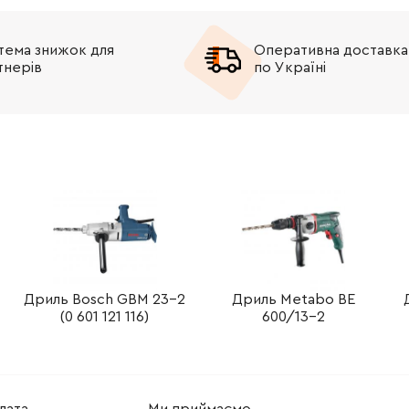
-
+
В кошик
рн
тема знижок для
Оперативна доставка
тнерів
по Україні
-
+
В кошик
рн
-
+
В кошик
Грн
Дриль Bosch GBM 23-2
Дриль Metabo BE
(0 601 121 116)
600/13-2
лата
Ми приймаємо