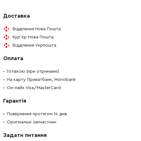
-
+
344098640
34.21 Грн
Доставка
Відділення Нова Пошта
-
+
316047860
1047.97 Грн
Кур'єр Нова Пошта
Відділення Укрпошта
-
+
344070670
34.21 Грн
Оплата
-
+
344095920
34.21 Грн
Готівкою (при отриманні)
-
+
На карту Приватбанк, Monobank
141123400
34.21 Грн
Он-лайн Visa/MasterCard
-
+
141123610
34.21 Грн
Гарантія
-
+
316044470
134.35 Грн
Повернення протягом 14 днів
Оригінальні запчастини
-
+
343376750
39.31 Грн
Задати питання