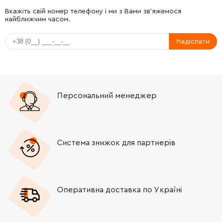
-
+
339129610
34.21 Грн
Вкажіть свій номер телефону і ми з Вами зв'яжемося
найближчим часом.
-
+
339129610
34.21 Грн
Надіслати
-
+
141152550
39.31 Грн
-
+
316047880
2076.98 Грн
Персональний менеджер
-
+
339134350
34.21 Грн
-
+
316044460
390.34 Грн
Система знижок для партнерів
-
+
341703360
117.86 Грн
Оперативна доставка по Україні
-
+
316050870
2234.08 Грн
-
+
316050880
906.05 Грн