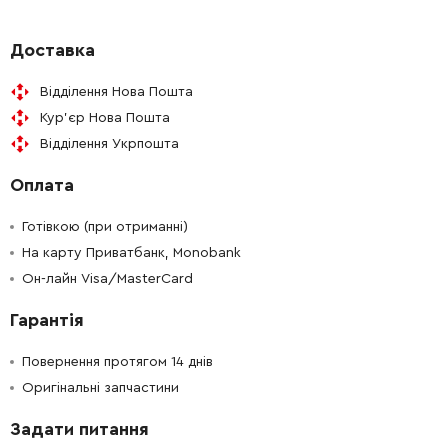
-
+
210146-6
363.00 Грн
Доставка
Відділення Нова Пошта
-
+
257933-2
27.00 Грн
Кур'єр Нова Пошта
Відділення Укрпошта
-
+
143790-3
663.00 Грн
Оплата
-
+
143938-7
486.00 Грн
Готівкою (при отриманні)
-
+
На карту Приватбанк, Monobank
911119-9
9.00 Грн
Он-лайн Visa/MasterCard
-
+
456806-8
229.00 Грн
Гарантія
-
+
197922-4
0.00 Грн
Повернення протягом 14 днів
Оригінальні запчастини
-
+
266270-3
27.00 Грн
Задати питання