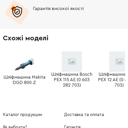
Гарантія високої якості
-
+
267756-0
9.00 Грн
-
+
688117-5
82.00 Грн
Схожі моделі
-
+
259039-2
9.00 Грн
-
+
453367-9
25.00 Грн
-
+
Шліфмашина Bosch
Шліфмашина 
628197-9
1448.00 Грн
Шліфмашина Makita
PEX 115 AE (0 603
PEX 12 AE (0 6
DGD 800 Z
282 703)
703)
-
+
266147-2
27.00 Грн
-
+
344871-8
19.00 Грн
Каталог продукции
Доставка та оплата
-
+
456807-6
127.00 Грн
Як вибрати?
Гарантія