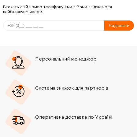
-
+
961002-0
9.00 Грн
Вкажіть свій номер телефону і ми з Вами зв'яжемося
найближчим часом.
-
+
221450-8
254.00 Грн
Надіслати
-
+
211142-7
191.00 Грн
-
+
253084-9
19.00 Грн
Персональний менеджер
-
+
317359-1
236.00 Грн
-
+
513484-8
2259.00 Грн
Система знижок для партнерів
-
+
240134-9
84.00 Грн
Оперативна доставка по Україні
-
+
681656-4
19.00 Грн
-
+
253823-7
19.00 Грн