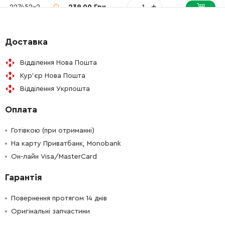
-
+
227452-2
239.00 Грн
-
+
962151-6
19.00 Грн
Доставка
-
+
211129-9
201.00 Грн
Відділення Нова Пошта
Кур'єр Нова Пошта
-
+
267238-2
9.00 Грн
Відділення Укрпошта
Оплата
-
+
325978-9
148.00 Грн
Готівкою (при отриманні)
-
+
318374-8
146.00 Грн
На карту Приватбанк, Monobank
Он-лайн Visa/MasterCard
-
+
265100-5
9.00 Грн
Гарантія
-
+
123098-1
343.00 Грн
Повернення протягом 14 днів
Оригінальні запчастини
-
+
224415-9
0.00 Грн