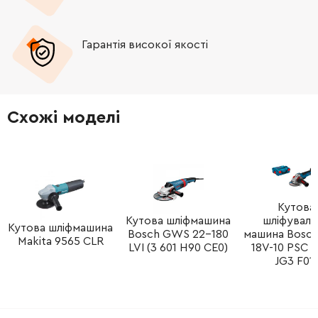
-
+
687124-5
9.00 Грн
Гарантія високої якості
-
+
645190-8
22.00 Грн
-
+
665383-1
353.00 Грн
Схожі моделі
-
+
418015-7
9.00 Грн
-
+
418016-5
9.00 Грн
-
+
418017-3
19.00 Грн
Кутова
Кутова шліфмашина
шліфуваль
Кутова шліфмашина
Bosch GWS 22-180
машина Bosc
-
+
233360-7
9.00 Грн
Makita 9565 CLR
LVI (3 601 H90 CE0)
18V-10 PSC (
JG3 F01)
-
+
681636-0
41.00 Грн