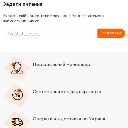
Задати питання
-
+
224554-5
0.00 Грн
Вкажіть свій номер телефону і ми з Вами зв'яжемося
найближчим часом.
-
+
140434-6
434.00 Грн
Надіслати
-
+
418397-7
39.00 Грн
-
+
651424-9
127.00 Грн
Персональний менеджер
-
+
451916-6
84.00 Грн
-
+
643987-9
19.00 Грн
Система знижок для партнерів
-
+
191940-4
131.00 Грн
-
+
654588-8
15.00 Грн
Оперативна доставка по Україні