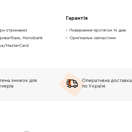
-
+
В кошик
рн
Гарантія
-
+
В кошик
Грн
при отриманні)
Повернення протягом 14 днів
-
+
В кошик
рн
Приватбанк, Monobank
Оригінальні запчастини
isa/MasterCard
-
+
В кошик
н
-
+
В кошик
Грн
тема знижок для
Оперативна доставка
-
+
В кошик
 Грн
тнерів
по Україні
-
+
В кошик
Грн
-
+
В кошик
рн
-
+
В кошик
рн