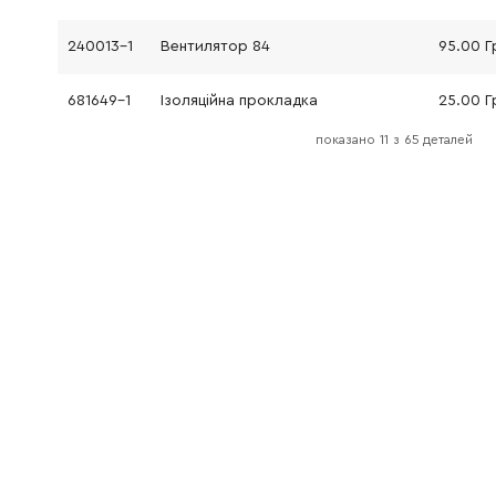
240013-1
Вентилятор 84
95.00 Г
681649-1
Ізоляційна прокладка
25.00 Г
показано
11
з
65 деталей
210067-2
Шарикопідшипник 6000ZZ MT240/952
57.00 Г
453968-3
Дифузор
43.00 Г
266397-9
Гвинт самонарізний 5х50
9.00 Гр
596298-0
Статор 220-240В МТ990
1632.00
643650-4
Ковпачок тримача щітки 6,5x18
21.00 Г
181044-0
Вугільні щітки (комплект 2 шт.) CB-153
111.00 Г
141760-6
Корпус мотора
1191.00 