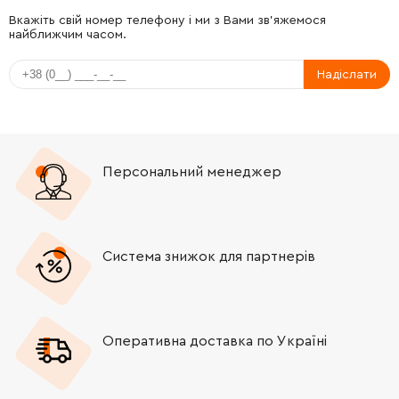
-
+
191963-2
130.00 Грн
Вкажіть свій номер телефону і ми з Вами зв'яжемося
найближчим часом.
-
+
264002-2
12.00 Грн
Надіслати
-
+
183K39-5
680.00 Грн
-
+
651374-8
1514.00 Грн
Персональний менеджер
-
+
620967-2
421.00 Грн
-
+
687124-5
9.00 Грн
Система знижок для партнерів
-
+
665890-4
872.00 Грн
Оперативна доставка по Україні
-
+
183K39-5
680.00 Грн
-
+
911206-4
9.00 Грн