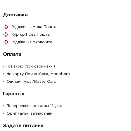
-
+
241863-7
95.00 Грн
Доставка
Відділення Нова Пошта
-
+
681644-1
19.00 Грн
Кур'єр Нова Пошта
Відділення Укрпошта
-
+
210029-0
44.00 Грн
Оплата
-
+
265353-6
21.00 Грн
Готівкою (при отриманні)
-
+
На карту Приватбанк, Monobank
458643-6
67.00 Грн
Он-лайн Visa/MasterCard
-
+
266466-6
9.00 Грн
Гарантія
-
+
521879-1
1681.00 Грн
Повернення протягом 14 днів
Оригінальні запчастини
-
+
643750-0
41.00 Грн
Задати питання