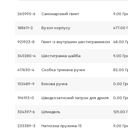
265995-6
Самонарізний гвинт
9.00 Гр
188611-2
Вузол корпусу
477.00 
921923-8
Гвинт із внутрішнім шестигранником
48.00 Г
345280-4
Шестигранна шайба
9.00 Гр
417630-4
Скобка тримача ручки
82.00 Г
152489-9
Бокова ручка
0.00 Гр
196193-0
Швидкозатисний патрон для дриля
0.00 Гр
324397-6
Шпиндель
129.00 
233389-3
Натискна пружина 15
9.00 Гр