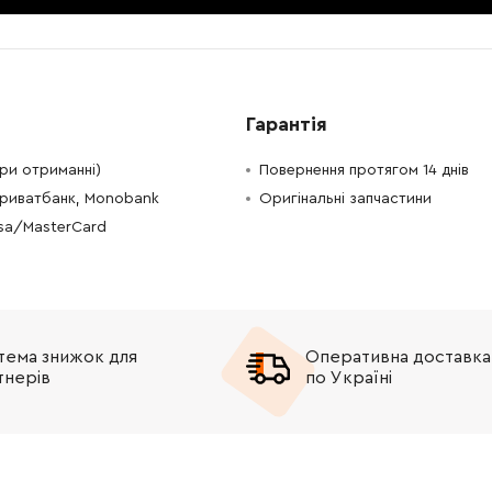
-
+
В кошик
Грн
-
+
В кошик
Грн
Гарантія
-
+
В кошик
Грн
при отриманні)
Повернення протягом 14 днів
Приватбанк, Monobank
Оригінальні запчастини
isa/MasterCard
тема знижок для
Оперативна доставка
тнерів
по Україні