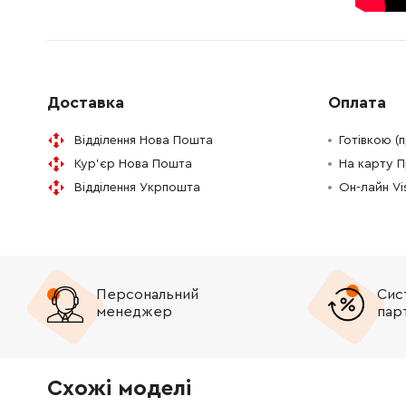
650570-5
Вимикач
658.00 
645267-9
Конденсатор
120.00 
Доставка
Оплата
188611-2
Вузол корпусу
477.00 
Відділення Нова Пошта
Готівкою (
Кур'єр Нова Пошта
На карту 
Відділення Укрпошта
Он-лайн V
Персональний
Сис
менеджер
пар
Схожі моделі