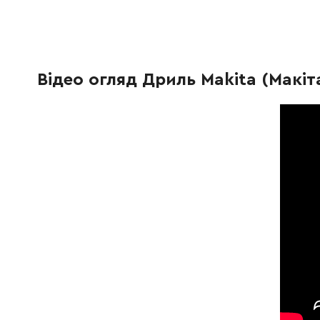
517458-1
Якір у зборі 220-240V; Якір у зборі 220-240V
211028-5
Шарикопідшипник 627LB
124.00 
Відео огляд Дриль Makita (Макіта
633568-7
Статор 220-240V HP1620
648.00 
638237-5
Тримач щітки
422.00 
191962-4
Вугільні щітки CB-419
120.00 
686038-5
Штекер для прапорця
9.00 Гр
265995-6
Самонарізний гвинт
9.00 Гр
687260-7
Тримач
12.00 Г
682504-0
Захист кабелю гумовий 10-85
25.00 Г