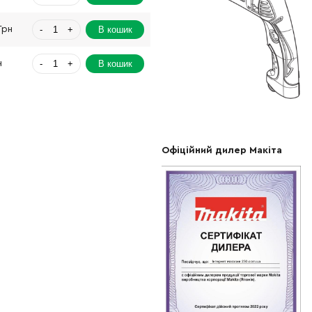
-
+
В кошик
Грн
-
+
В кошик
н
-
+
В кошик
Грн
-
+
В кошик
н
Офіційний дилер Макіта
-
+
В кошик
рн
-
+
В кошик
рн
-
+
В кошик
Грн
-
+
В кошик
рн
-
+
В кошик
рн