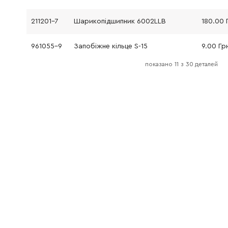
211201-7
Шарикопідшипник 6002LLB
180.00 
961055-9
Запобіжне кільце S-15
9.00 Гр
показано
11
з
30 деталей
226579-5
Зубчасте колесо 45 HP1620
224.00 
216018-3
Сталева кулька
9.00 Гр
418319-7
Важіль перемикання
86.00 Г
345354-1
Пластина 19
46.00 Г
141165-0
Флянець
325.00 
210023-2
Шарикопідшипник
82.00 Г
240067-8
Робоче колесо вентилятора 55
73.00 Г