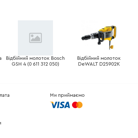
-
+
В кошик
рн
-
+
В кошик
Грн
-
+
В кошик
Грн
-
+
В кошик
рн
a
Відбійний молоток Bosch
Відбійний молоток
GSH 4 (0 611 312 050)
DeWALT D25902K
-
+
В кошик
Грн
-
+
В кошик
Грн
лата
Ми приймаємо
-
+
В кошик
Грн
-
+
В кошик
 Грн
и
-
+
В кошик
рн