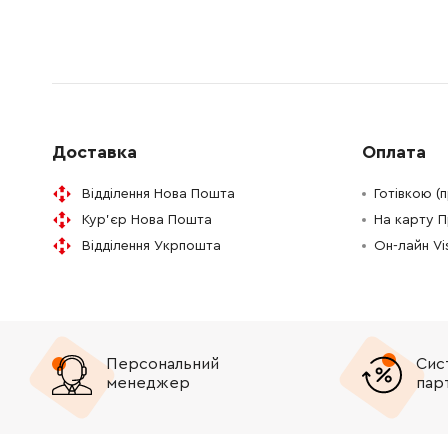
450347-6
Ковпак HM1801/1810, нова модель
290.00 
213953-6
Кільце круглого перетину 24
19.00 Г
922677-0
Гвинт із внутрішнім шестигранником під ключ торцев
71.00 Г
Доставка
Оплата
942301-9
Пружинна шайба 12
12.00 Г
Відділення Нова Пошта
Готівкою (
Кур'єр Нова Пошта
На карту 
424666-6
Сальник A HM1802 HM1812
112.00 
Відділення Укрпошта
Он-лайн V
326470-8
Ударник HM1802 HM1812
1396.00
213799-0
O-кільце 56 HM1802 HM1812
255.00 
Персональний
Сис
332130-2
Втулка циліндра 66 HM1802 HM1812
менеджер
пар
332131-0
Вставка HM1802 HM1812
726.00 