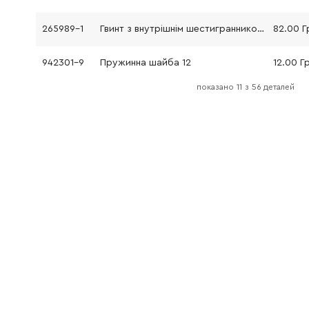
265989-1
Гвинт з внутрішнім шестигранником M12X45
82.00 Г
942301-9
Пружинна шайба 12
12.00 Г
показано
11
з
56 деталей
213797-4
X-кільце 47 HM1802 HM1812
243.00 
213798-2
O-кільце 47 HM1802 HM1812
188.00 
326469-3
Бойок HM1802 HM1812
1882.00
332127-1
Шайба 42 HM1802 HM1812
337.00 
262174-7
Гумове кільце 47 HM1802 HM1812
754.00 
332127-1
Шайба 42 HM1802 HM1812
337.00 
319218-5
Циліндр HM1802 HM1812