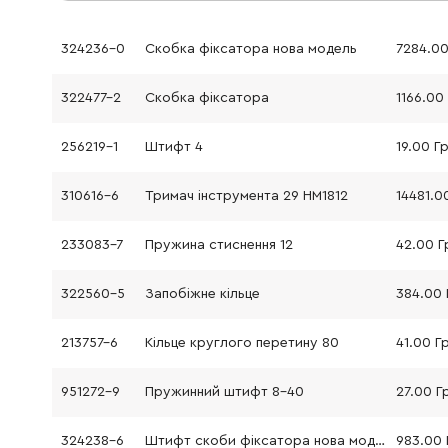
324236-0
Скобка фіксатора нова модель
322477-2
Скобка фіксатора
1166.00
256219-1
Штифт 4
19.00 Г
310616-6
Тримач інструмента 29 HM1812
233083-7
Пружина стиснення 12
42.00 Г
322560-5
Запобіжне кільце
384.00 
213757-6
Кільце круглого перетину 80
41.00 Г
951272-9
Пружинний штифт 8-40
27.00 Г
324238-6
Штифт скоби фіксатора нова модель
983.00 