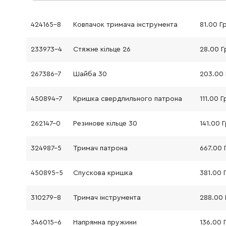
424165-8
Ковпачок тримача інструмента
81.00 Г
233973-4
Стяжне кільце 26
28.00 Г
267386-7
Шайба 30
203.00 
450894-7
Кришка свердлильного патрона
111.00 Г
262147-0
Резинове кільце 30
141.00 
324987-5
Тримач патрона
667.00 
450895-5
Спускова кришка
381.00 
310279-8
Тримач інструмента
288.00 
346015-6
Напрямна пружини
136.00 