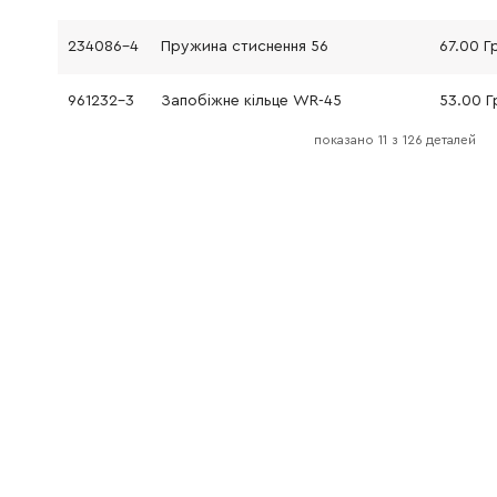
234086-4
Пружина стиснення 56
67.00 Г
961232-3
Запобіжне кільце WR-45
53.00 Г
показано
11
з
126 деталей
450893-9
Змінний ковпачок
116.00 
324969-7
Установлювальне кільце
1201.00
324988-3
Запобіжне кільце
729.00 
266499-1
Гвинт з внутрішнім шестигранником M6X30
27.00 Г
451113-4
Циліндровий кожух
606.00 
233970-0
Стяжне кільце 35
28.00 Г
141786-8
Циліндр