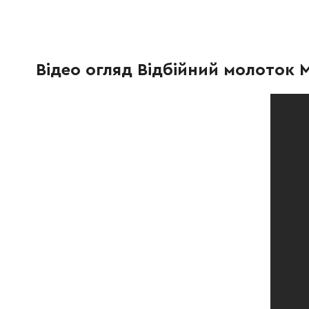
266010-9
Гвинт з внутрішнім шестигранником M8x30
41.00 Г
262148-8
Резинове кільце 39
90.00 Г
Відео огляд Відбійний молоток M
267387-5
Шайба 39
124.00 
213079-4
О-кільце 35,5
69.00 Г
324985-9
Тримач інструмента
7663.00
213980-3
Х-кільце 21 HR4501C
132.00 
213431-6
Фторидне кільце 28
481.00 
213394-6
Кільце круглого перетину 23
19.00 Г
325681-2
Бойок HM1214C
739.00 