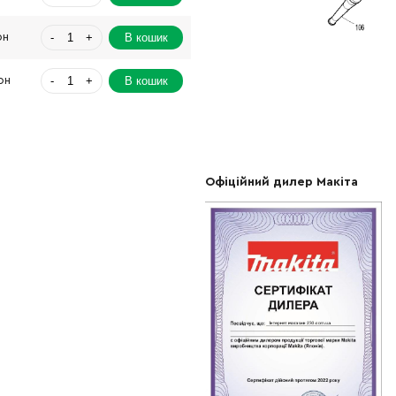
-
+
В кошик
рн
-
+
В кошик
рн
-
+
В кошик
Грн
-
+
В кошик
 Грн
Офіційний дилер Макіта
-
+
В кошик
Грн
-
+
В кошик
рн
-
+
В кошик
Грн
-
+
В кошик
рн
-
+
В кошик
3785.00 Грн