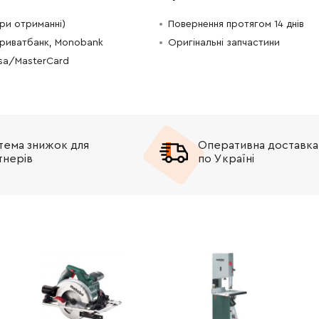
-
+
В кошик
рн
при отриманні)
Повернення протягом 14 днів
Приватбанк, Monobank
Оригінальні запчастини
-
+
В кошик
рн
isa/MasterCard
-
+
В кошик
Грн
-
+
В кошик
н
тема знижок для
Оперативна доставка
тнерів
по Україні
-
+
В кошик
Грн
-
+
В кошик
рн
-
+
В кошик
рн
-
+
В кошик
Грн
-
+
В кошик
Грн