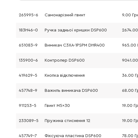
265995-6
Самонарізний гвинт
9.00 Гр
183H46-0
Ручка задньої кришки DSP600
2674.00
651083-9
Вимикач C3XA-1PSPM DHR400
965.00 
135900-6
Контролер DSP600
9041.00
419629-5
Кнопка відключення
36.00 Г
457748-9
Важиль вимикача DSP600
68.00 Г
911253-5
Гвинт M5x30
19.00 Г
233089-5
Пружина стиснення 12
19.00 Г
457749-7
Фіксуюча пластина DSP600
78.00 Г