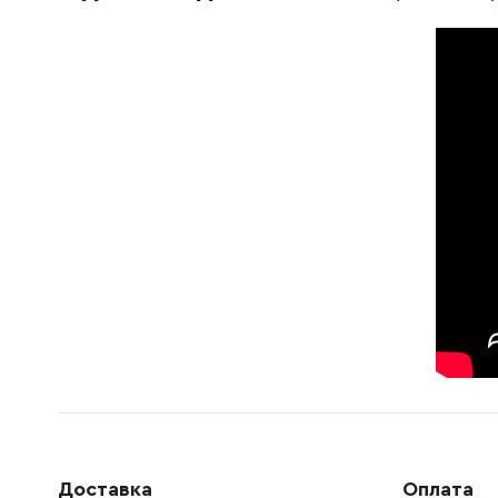
629275-8
Статор DSP600
1786.00
457751-0
Дифузор DSP600
87.00 Г
265995-6
Самонарізний гвинт
9.00 Гр
210022-4
Шарикопідшипник 626DDW
106.00 
519448-0
Ротор DSP600
233084-5
Пружина стиснення 6
5.00 Гр
211131-2
Шарикопідшипник 6001DDW
190.00 
286040-4
Кришка DSP600
21.00 Г
345742-2
Фіксатор шпинделя
196.00 
Доставка
Оплата