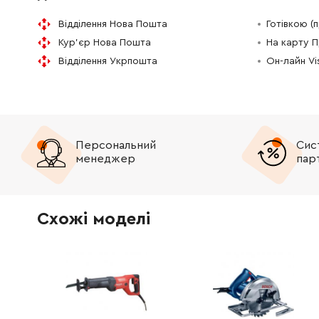
324716-6
Штифт 8
52.00 Г
Відділення Нова Пошта
Готівкою (
Кур'єр Нова Пошта
На карту 
324708-5
Фіксуючий штифт 8 SP6000
43.00 Г
Відділення Укрпошта
Он-лайн V
211021-9
Шарикопідшипник 607LLB
105.00 
961052-5
Запобіжне кільце
9.00 Гр
Персональний
Сис
менеджер
пар
221548-1
Шестерня 41 DSP600
229.00 
257010-0
Кільце 12
21.00 Г
Схожі моделі
213512-6
Кільце круглого перетину 39
65.00 Г
318088-9
Корпус підшипника
139.00 
211129-9
Шарикопідшипник 6201DDW
201.00 