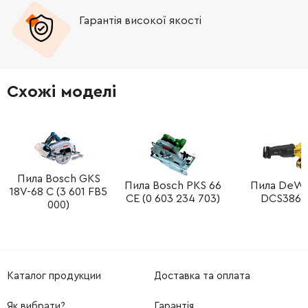
Гарантія високої якості
Схожі моделі
Пила Bosch GKS
Пила Bosch PKS 66
Пила DeW
18V-68 C (3 601 FB5
CE (0 603 234 703)
DCS386T
000)
Каталог продукции
Доставка та оплата
Як вибрати?
Гарантія